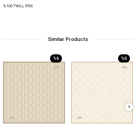
%100 TWILL İPEK
Similar Products
%6
%6