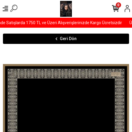
0
Satışlarda 1750 TL ve Üzeri Alışverişlerinizde Kargo Ücretsizdir
ÜY
Geri Dön