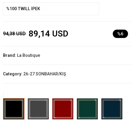
%100 TWILL İPEK
89,14 USD
94,38 USD
%6
Brand:
La Boutique
Category:
26-27 SONBAHAR/KIŞ
: