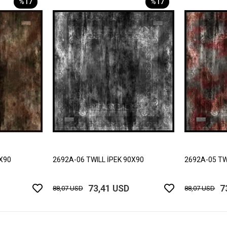
%17
%17
0X90
2692A-06 TWILL İPEK 90X90
2692A-05 TW
73,41 USD
7
88,07 USD
88,07 USD