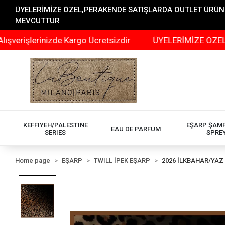
ÜYELERİMİZE ÖZEL,PERAKENDE SATIŞLARDA OUTLET ÜRÜNLER
MEVCUTTUR
rinizde Kargo Ücretsizdir
ÜYELERİMİZE ÖZEL,PERAKEN
KEFFIYEH/PALESTINE
EŞARP ŞAM
EAU DE PARFUM
SERIES
SPRE
Home page
EŞARP
TWILL İPEK EŞARP
2026 İLKBAHAR/YAZ