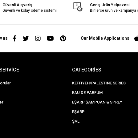
Güvenli Alışveriş
Geniş Ürün Yelpazesi
Güvenli ve kolay ödeme sistemi
Binlerce ürün ve kampanya
w us
Our Mobile Applications
SERVİCE
CATEGORİES
orular
KEFFIYEH/PALESTINE SERIES
EAU DE PARFUM
eri
EŞARP ŞAMPUAN & SPREY
EŞARP
ŞAL