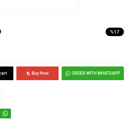
D
%17
cart
Buy Now
ORDER WITH WHATSAPP