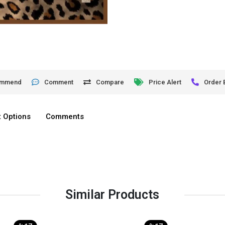
ommend
Comment
Compare
Price Alert
Order 
 Options
Comments
Similar Products