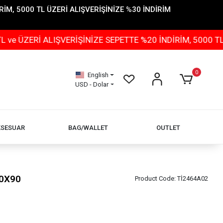
İM, 5000 TL ÜZERİ ALIŞVERİŞİNİZE %30 İNDİRİM
 ALIŞVERİŞİNİZE SEPETTE %20 İNDİRİM, 5000 TL ÜZERİ 
0
English
USD - Dolar
KSESUAR
BAG/WALLET
OUTLET
90X90
Product Code:
Tİ2464A02