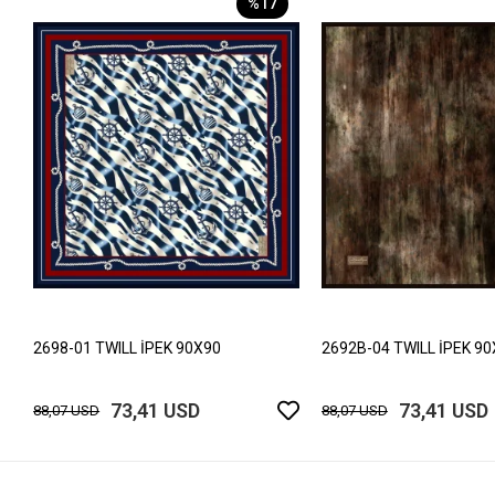
%17
2698-01 TWILL İPEK 90X90
2692B-04 TWILL İPEK 9
73,41 USD
73,41 USD
88,07 USD
88,07 USD