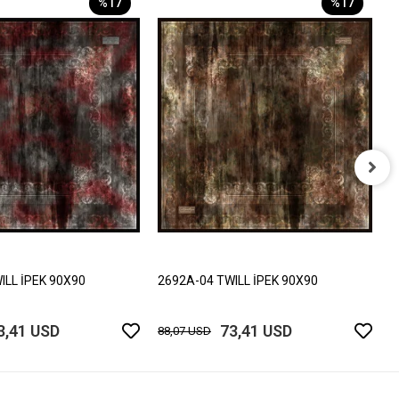
%17
%17
2
8
ILL İPEK 90X90
2692A-04 TWILL İPEK 90X90
3,41 USD
73,41 USD
88,07 USD