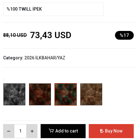
%100 TWILL İPEK
73,43 USD
88,10 USD
%17
Category:
2026 İLKBAHAR/YAZ
:
Add to cart
Buy Now