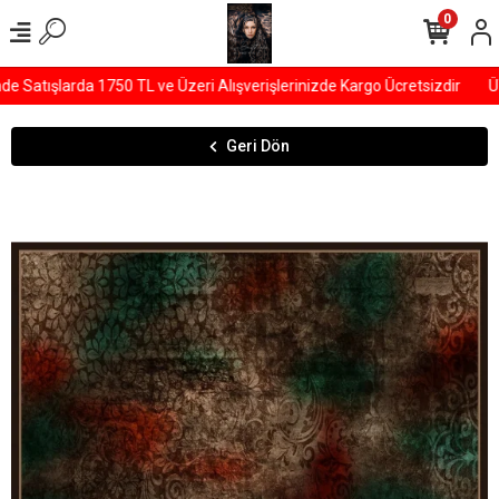
0
Satışlarda 1750 TL ve Üzeri Alışverişlerinizde Kargo Ücretsizdir
ÜY
Geri Dön