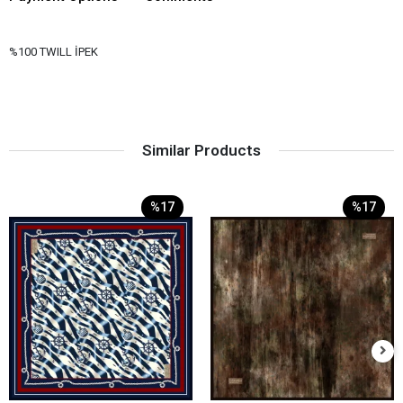
%100 TWILL İPEK
Similar Products
%17
%17