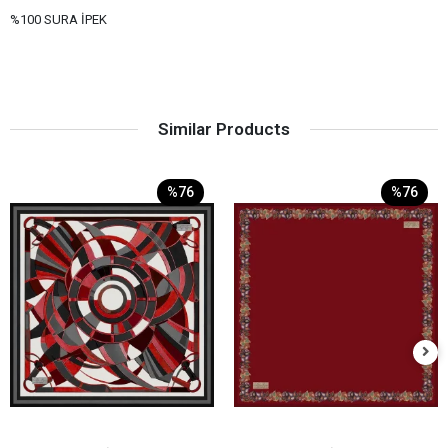
%100 SURA İPEK
Similar Products
%76
%76