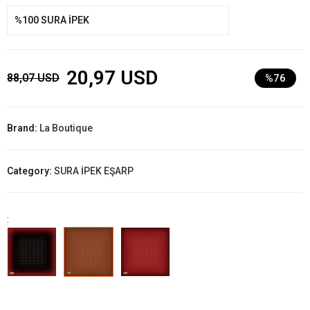
%100 SURA İPEK
20,97 USD
88,07 USD
%76
Brand:
La Boutique
Category:
SURA İPEK EŞARP
: