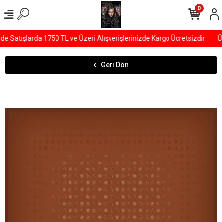
0
Satışlarda 1750 TL ve Üzeri Alışverişlerinizde Kargo Ücretsizdir
ÜY
Geri Dön