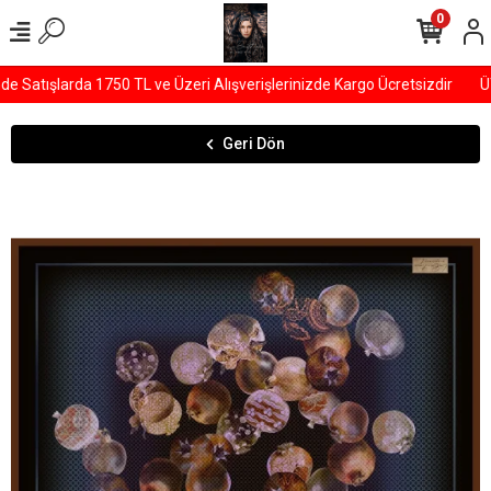
0
Satışlarda 1750 TL ve Üzeri Alışverişlerinizde Kargo Ücretsizdir
ÜYE
Geri Dön