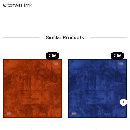
%100 TWILL İPEK
Similar Products
%56
%56