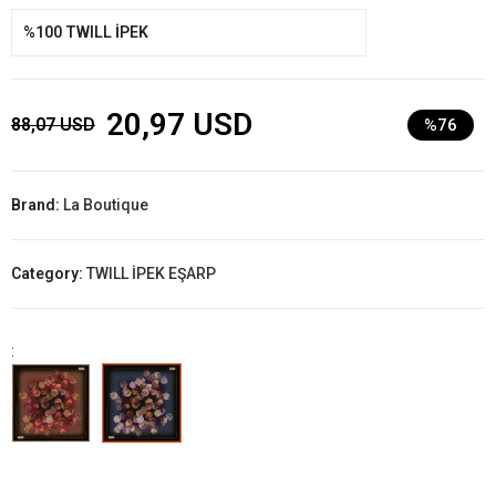
%100 TWILL İPEK
20,97 USD
88,07 USD
%76
Brand:
La Boutique
Category:
TWILL İPEK EŞARP
: