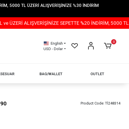
İM, 5000 TL ÜZERİ ALIŞVERİŞİNİZE %30 İNDİRİM
ALIŞVERİŞİNİZE SEPETTE %20 İNDİRİM, 5000 TL ÜZERİ A
0
English
USD - Dolar
KSESUAR
BAG/WALLET
OUTLET
X90
Product Code:
Tİ248314