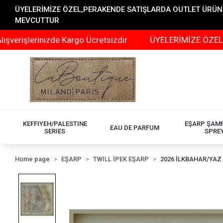
ÜYELERİMİZE ÖZEL,PERAKENDE SATIŞLARDA OUTLET ÜRÜNLER
MEVCUTTUR
rinizde Kargo Ücretsizdir
ÜYELERİMİZE ÖZEL,PERAKEND
KEFFIYEH/PALESTINE
EŞARP ŞAM
EAU DE PARFUM
SERIES
SPRE
Home page
EŞARP
TWILL İPEK EŞARP
2026 İLKBAHAR/YAZ