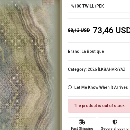
%100 TWILL İPEK
73,46 US
88,13 USD
Brand:
La Boutique
Category:
2026 İLKBAHAR/YAZ
Let Me Know When İt Arrives
The product is out of stock.
Fast Shipping
Secure shopping