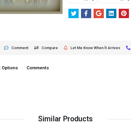
Comment
Compare
Let Me Know When İt Arrives
 Options
Comments
Similar Products