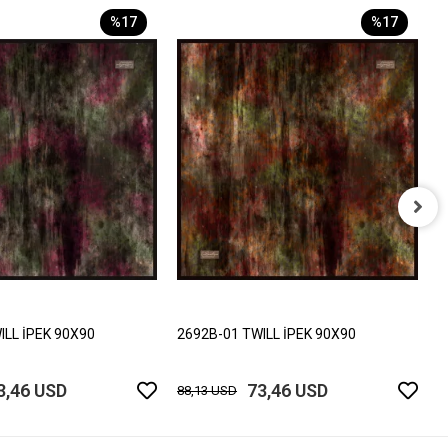
%17
%17
2
8
ILL İPEK 90X90
2692B-01 TWILL İPEK 90X90
3,46 USD
73,46 USD
88,13 USD