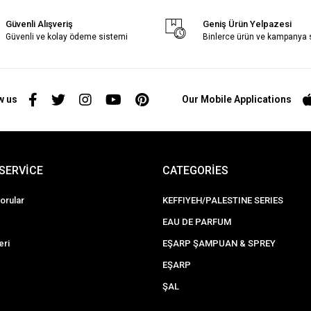
Güvenli Alışveriş
Geniş Ürün Yelpazesi
Güvenli ve kolay ödeme sistemi
Binlerce ürün ve kampanya
w us
Our Mobile Applications
SERVİCE
CATEGORİES
orular
KEFFIYEH/PALESTINE SERIES
EAU DE PARFUM
eri
EŞARP ŞAMPUAN & SPREY
EŞARP
ŞAL