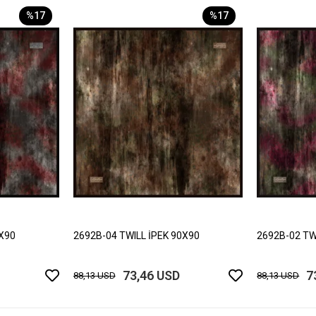
%17
%17
0X90
2692B-04 TWILL İPEK 90X90
2692B-02 TW
73,46 USD
7
88,13 USD
88,13 USD