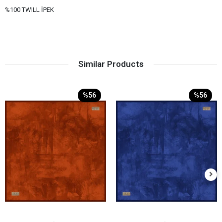
%100 TWILL İPEK
Similar Products
%56
%56