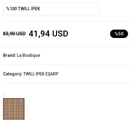
%100 TWILL İPEK
41,94 USD
83,90 USD
%50
Brand:
La Boutique
Category:
TWILL İPEK EŞARP
: