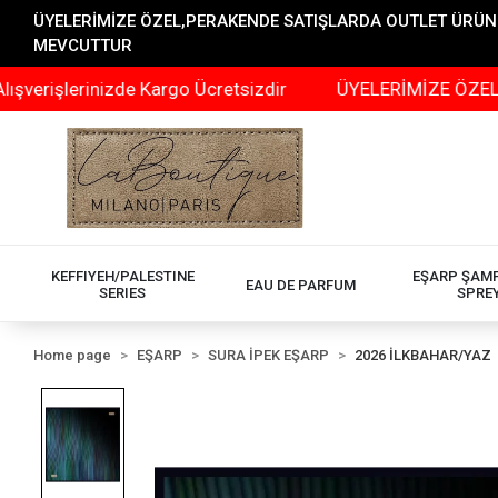
ÜYELERİMİZE ÖZEL,PERAKENDE SATIŞLARDA OUTLET ÜRÜNLER
MEVCUTTUR
erinizde Kargo Ücretsizdir
ÜYELERİMİZE ÖZEL,PERAKEN
KEFFIYEH/PALESTINE
EŞARP ŞAM
EAU DE PARFUM
SERIES
SPRE
Home page
EŞARP
SURA İPEK EŞARP
2026 İLKBAHAR/YAZ