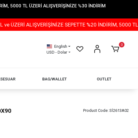
İM, 5000 TL ÜZERİ ALIŞVERİŞİNİZE %30 İNDİRİM
 ALIŞVERİŞİNİZE SEPETTE %20 İNDİRİM, 5000 TL ÜZERİ 
0
English
USD - Dolar
KSESUAR
BAG/WALLET
OUTLET
0X90
Product Code:
Sİ2613A02