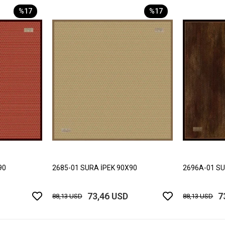
%17
%17
90
2685-01 SURA İPEK 90X90
2696A-01 SU
73,46 USD
7
88,13 USD
88,13 USD