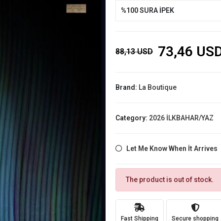
%100 SURA İPEK
73,46 US
88,13 USD
Brand:
La Boutique
Category:
2026 İLKBAHAR/YAZ
Let Me Know When İt Arrives
The product is out of stock.
Fast Shipping
Secure shopping