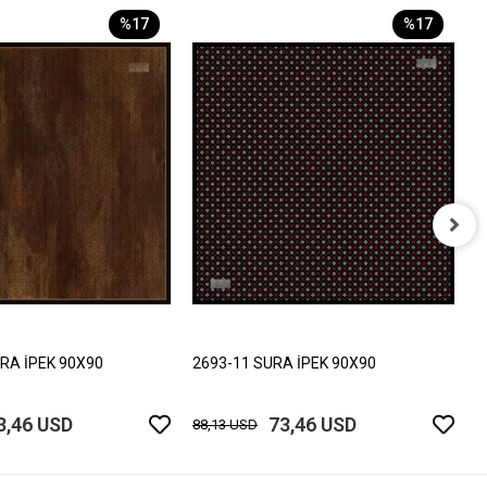
%17
%17
2
8
RA İPEK 90X90
2693-11 SURA İPEK 90X90
3,46 USD
73,46 USD
88,13 USD