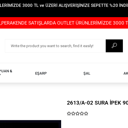
İMİZDE 3000 TL ve ÜZERİ ALIŞVERİŞİNİZE SEPETTE %20 İNDİR
DE SATIŞLARDA OUTLET ÜRÜNLERİMİZDE 3000 TL ve ÜZERİ
PUAN &
EŞARP
ŞAL
A
Y
2613/A-02 SURA İPEK 9