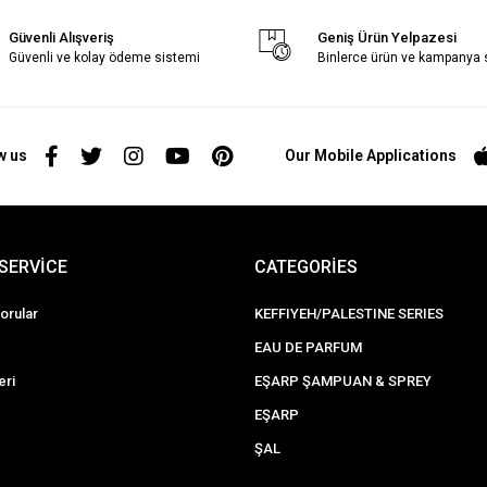
Güvenli Alışveriş
Geniş Ürün Yelpazesi
Güvenli ve kolay ödeme sistemi
Binlerce ürün ve kampanya
w us
Our Mobile Applications
SERVİCE
CATEGORİES
orular
KEFFIYEH/PALESTINE SERIES
EAU DE PARFUM
eri
EŞARP ŞAMPUAN & SPREY
EŞARP
ŞAL