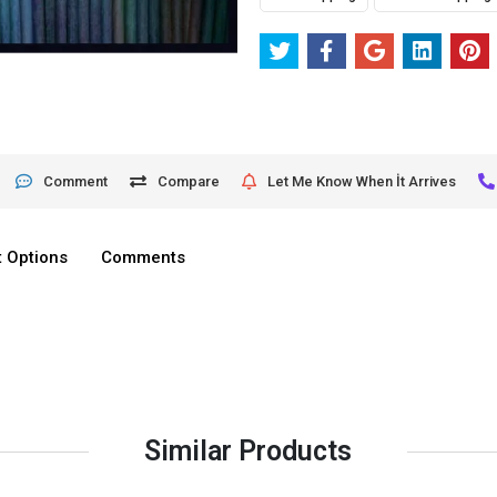
Comment
Compare
Let Me Know When İt Arrives
 Options
Comments
Similar Products