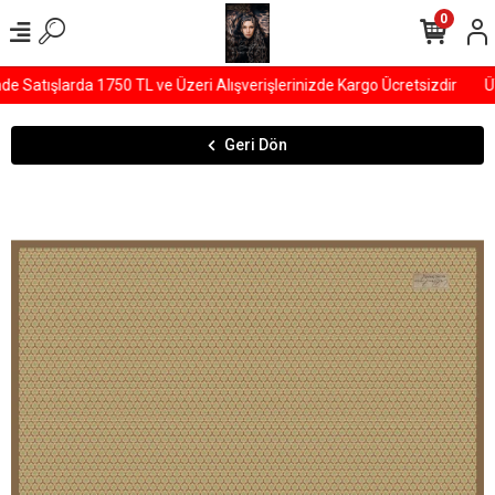
0
Satışlarda 1750 TL ve Üzeri Alışverişlerinizde Kargo Ücretsizdir
ÜY
Geri Dön