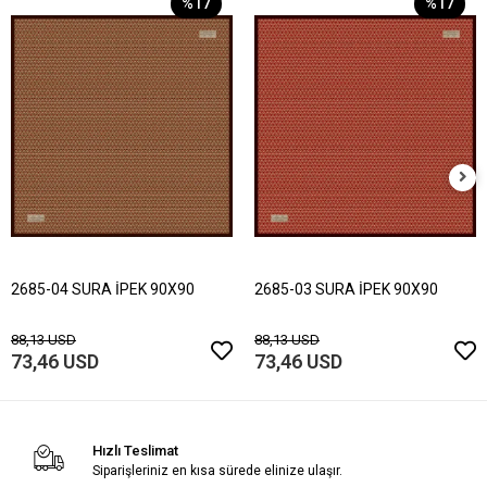
%17
%17
2685-04 SURA İPEK 90X90
2685-03 SURA İPEK 90X90
88,13 USD
88,13 USD
73,46 USD
73,46 USD
Hızlı Teslimat
Siparişleriniz en kısa sürede elinize ulaşır.