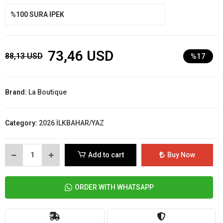
%100 SURA İPEK
73,46 USD
88,13 USD
%17
Brand:
La Boutique
Category:
2026 İLKBAHAR/YAZ
Add to cart
Buy Now
ORDER WITH WHATSAPP