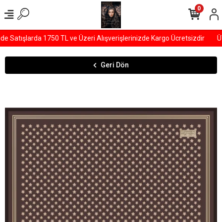
0
Satışlarda 1750 TL ve Üzeri Alışverişlerinizde Kargo Ücretsizdir
ÜY
Geri Dön