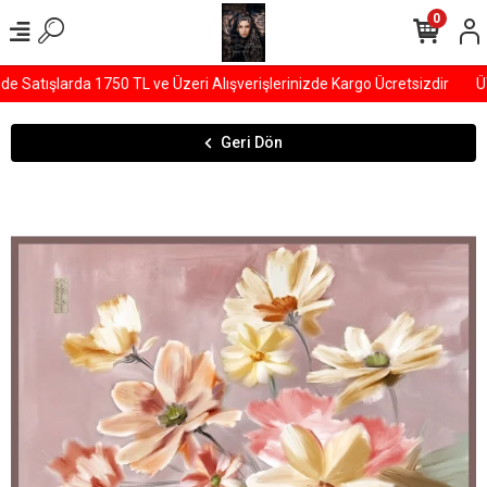
0
Satışlarda 1750 TL ve Üzeri Alışverişlerinizde Kargo Ücretsizdir
ÜYE
Geri Dön