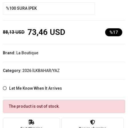
%100 SURA İPEK
73,46 USD
88,13 USD
%17
Brand:
La Boutique
Category:
2026 İLKBAHAR/YAZ
Let Me Know When İt Arrives
The product is out of stock.