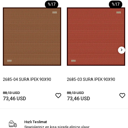
%17
%17
2685-04 SURA İPEK 90X90
2685-03 SURA İPEK 90X90
88,13 USD
88,13 USD
73,46 USD
73,46 USD
Hızlı Teslimat
Siparişleriniz en kısa sürede elinize ulaşır.