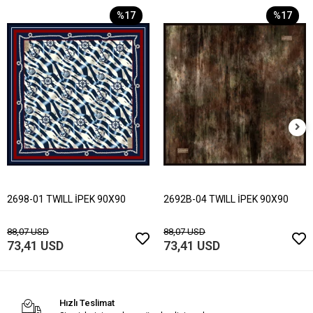
%17
%17
2698-01 TWILL İPEK 90X90
2692B-04 TWILL İPEK 90X90
88,07 USD
88,07 USD
73,41 USD
73,41 USD
Hızlı Teslimat