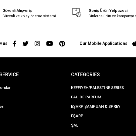
Güvenli Alışveriş
Geniş Ürün Yelpazesi
Güvenli ve kolay ödeme sistemi
Binlerce ürün ve kampanya
w us
Our Mobile Applications
SERVİCE
CATEGORİES
orular
KEFFIYEH/PALESTINE SERIES
EAU DE PARFUM
eri
EŞARP ŞAMPUAN & SPREY
EŞARP
ŞAL