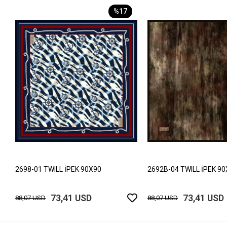
%17
2698-01 TWILL İPEK 90X90
2692B-04 TWILL İPEK 9
73,41 USD
73,41 USD
88,07 USD
88,07 USD