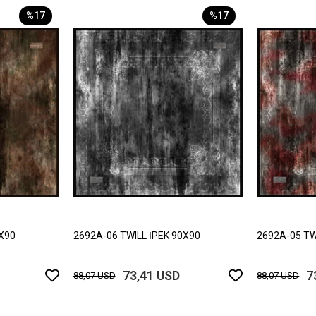
%17
%17
0X90
2692A-06 TWILL İPEK 90X90
2692A-05 TW
73,41 USD
7
88,07 USD
88,07 USD