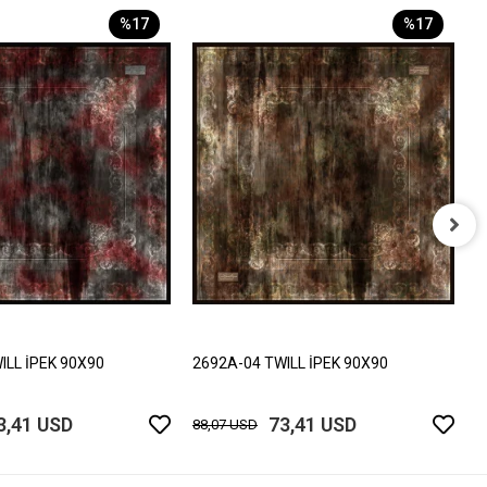
%17
%17
2
8
ILL İPEK 90X90
2692A-04 TWILL İPEK 90X90
3,41 USD
73,41 USD
88,07 USD