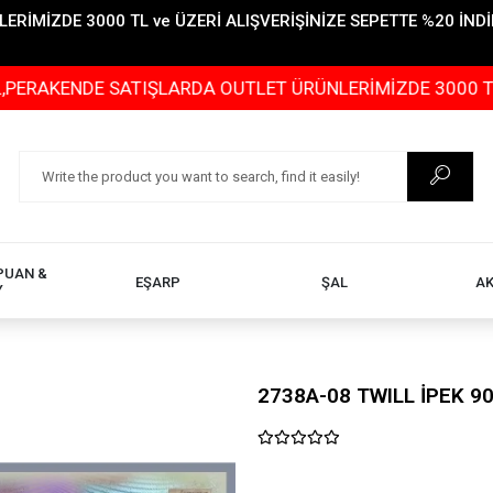
İMİZDE 3000 TL ve ÜZERİ ALIŞVERİŞİNİZE SEPETTE %20 İNDİR
E SATIŞLARDA OUTLET ÜRÜNLERİMİZDE 3000 TL ve ÜZERİ 
PUAN &
EŞARP
ŞAL
A
Y
2738A-08 TWILL İPEK 9