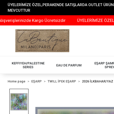
ÜYELERİMİZE ÖZEL,PERAKENDE SATIŞLARDA OUTLET ÜRÜNLER
MEVCUTTUR
rinizde Kargo Ücretsizdir
ÜYELERİMİZE ÖZEL,PERAKEND
KEFFIYEH/PALESTINE
EŞARP ŞAM
EAU DE PARFUM
SERIES
SPRE
Home page
EŞARP
TWILL İPEK EŞARP
2026 İLKBAHAR/YAZ