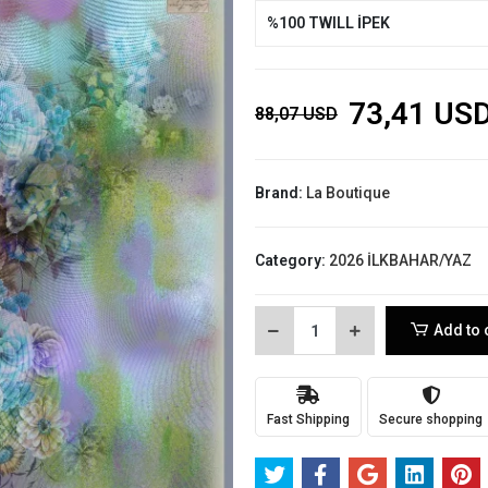
%100 TWILL İPEK
73,41 US
88,07 USD
Brand:
La Boutique
Category:
2026 İLKBAHAR/YAZ
Add to 
Fast Shipping
Secure shopping