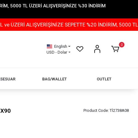
İM, 5000 TL ÜZERİ ALIŞVERİŞİNİZE %30 İNDİRİM
ALIŞVERİŞİNİZE SEPETTE %20 İNDİRİM, 5000 TL ÜZERİ A
0
English
USD - Dolar
KSESUAR
BAG/WALLET
OUTLET
0X90
Product Code:
Tİ2738A08