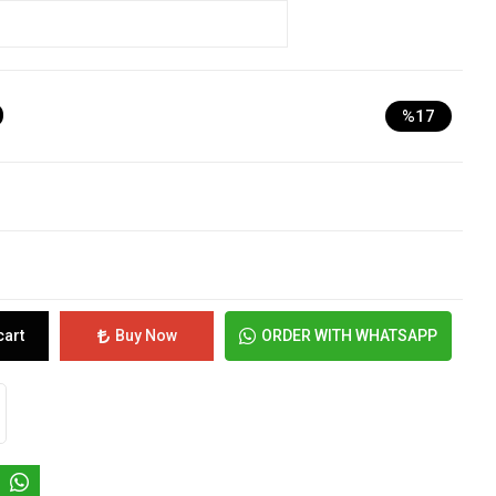
D
%17
cart
Buy Now
ORDER WITH WHATSAPP