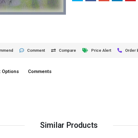
ommend
Comment
Compare
Price Alert
Order 
 Options
Comments
Similar Products