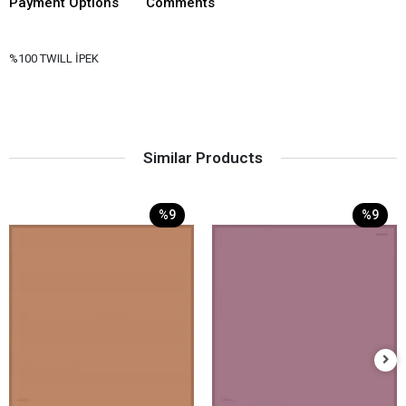
Payment Options
Comments
%100 TWILL İPEK
Similar Products
%9
%9