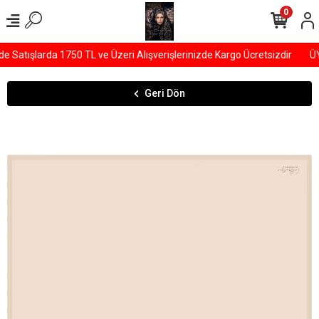
0
Satışlarda 1750 TL ve Üzeri Alışverişlerinizde Kargo Ücretsizdir
ÜY
Geri Dön