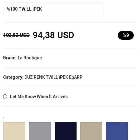
%100 TWILL İPEK
94,38 USD
103,82 USD
%9
Brand:
La Boutique
Category:
DÜZ RENK TWILL İPEK EŞARP
Let Me Know When İt Arrives
: