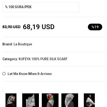
% 100 SURA İPEK
68,19 USD
83,90 USD
%19
Brand:
La Boutique
Category:
KUFEYA 100% PURE SILK SCARF
Let Me Know When İt Arrives
: