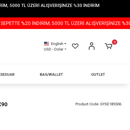
İM, 5000 TL ÜZERİ ALIŞVERİŞİNİZE %30 İNDİRİM
%20 İNDİRİM, 5000 TL ÜZERİ ALIŞVERİŞİNİZE %30 İNDİR
0
English
USD - Dolar
KSESUAR
BAG/WALLET
OUTLET
X90
Product Code:
GYSE185506