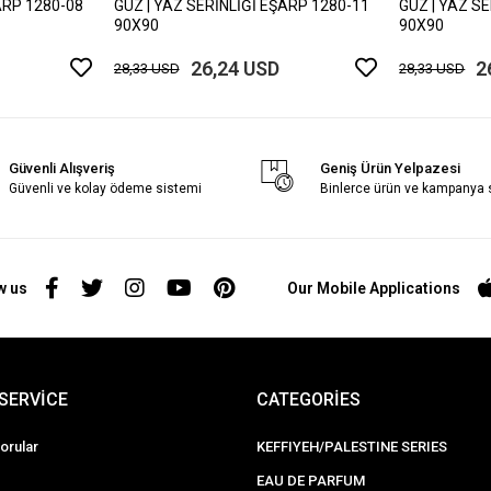
ARP 1280-08
GÜZ | YAZ SERİNLİĞİ EŞARP 1280-11
GÜZ | YAZ S
90X90
90X90
26,24 USD
2
28,33 USD
28,33 USD
Güvenli Alışveriş
Geniş Ürün Yelpazesi
Güvenli ve kolay ödeme sistemi
Binlerce ürün ve kampanya
w us
Our Mobile Applications
SERVİCE
CATEGORİES
orular
KEFFIYEH/PALESTINE SERIES
EAU DE PARFUM