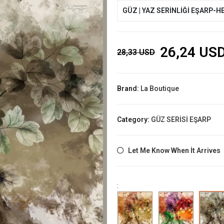
GÜZ | YAZ SERİNLİĞİ EŞARP-H
26,24 US
28,33 USD
Brand:
La Boutique
Category:
GÜZ SERİSİ EŞARP
Let Me Know When İt Arrives
: