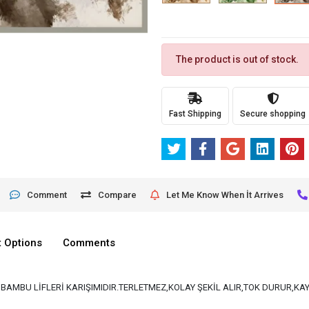
The product is out of stock.
Fast Shipping
Secure shopping
Comment
Compare
Let Me Know When İt Arrives
 Options
Comments
VE BAMBU LİFLERİ KARIŞIMIDIR.TERLETMEZ,KOLAY ŞEKİL ALIR,TOK DURUR,K