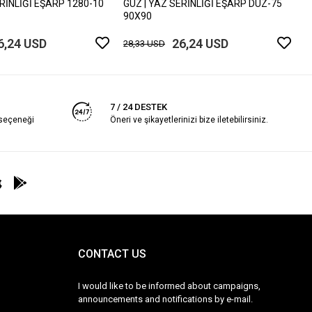
ERİNLİĞİ EŞARP 1280-10
GÜZ | YAZ SERİNLİĞİ EŞARP DÜZ-75
90X90
6,24 USD
26,24 USD
28,33 USD
7 / 24 DESTEK
 seçeneği
Öneri ve şikayetlerinizi bize iletebilirsiniz.
CONTACT US
I would like to be informed about campaigns,
announcements and notifications by e-mail.