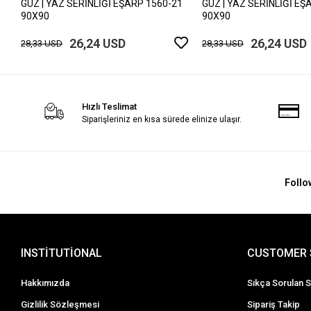
GÜZ | YAZ SERİNLİĞİ EŞARP 1560-21
GÜZ | YAZ SERİNLİĞİ EŞ
90X90
90X90
26,24 USD
26,24 USD
28,33 USD
28,33 USD
Hızlı Teslimat
Siparişleriniz en kısa sürede elinize ulaşır.
Follo
INSTİTUTİONAL
CUSTOMER 
Hakkımızda
Sıkça Sorulan S
Gizlilik Sözleşmesi
Sipariş Takip