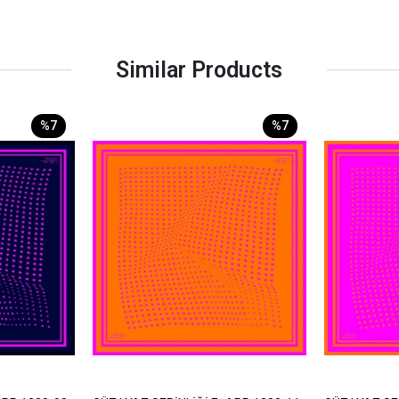
Similar Products
%7
%7