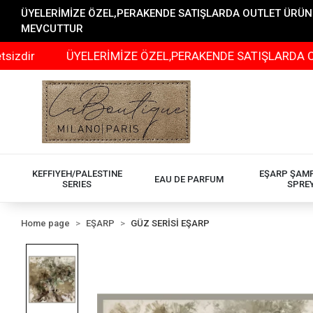
ÜYELERİMİZE ÖZEL,PERAKENDE SATIŞLARDA OUTLET ÜRÜNLER
MEVCUTTUR
ÜYELERİMİZE ÖZEL,PERAKENDE SATIŞLARDA OUTLET ÜR
KEFFIYEH/PALESTINE
EŞARP ŞAM
EAU DE PARFUM
SERIES
SPRE
Home page
EŞARP
GÜZ SERİSİ EŞARP