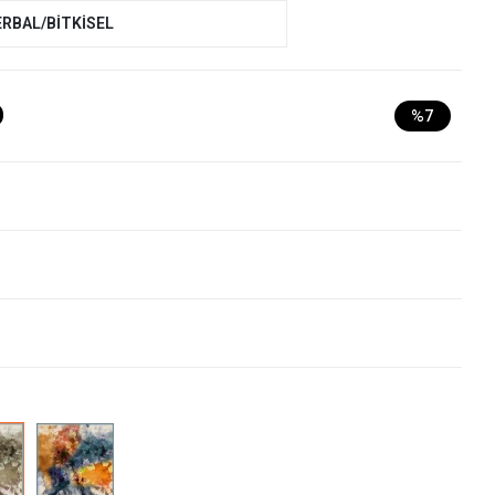
ERBAL/BİTKİSEL
D
%7