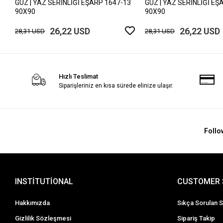
GÜZ | YAZ SERİNLİĞİ EŞARP 1647-13
GÜZ | YAZ SERİNLİĞİ EŞ
90X90
90X90
26,22 USD
26,22 USD
28,31 USD
28,31 USD
Hızlı Teslimat
Siparişleriniz en kısa sürede elinize ulaşır.
Follo
INSTİTUTİONAL
CUSTOMER 
Hakkımızda
Sıkça Sorulan S
Gizlilik Sözleşmesi
Sipariş Takip