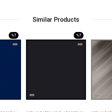
Similar Products
%7
%7