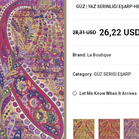
GÜZ | YAZ SERİNLİĞİ EŞARP-H
26,22 US
28,31 USD
Brand:
La Boutique
Category:
GÜZ SERİSİ EŞARP
Let Me Know When İt Arrives
: