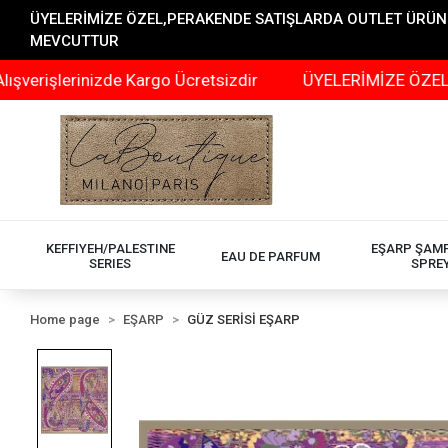
ÜYELERİMİZE ÖZEL,PERAKENDE SATIŞLARDA OUTLET ÜRÜNLER
MEVCUTTUR
erinizde Kargo Ücretsizdir
ÜYELERİMİZE ÖZEL,PERAKE
KEFFIYEH/PALESTINE
EŞARP ŞAM
EAU DE PARFUM
SERIES
SPRE
Home page
EŞARP
GÜZ SERİSİ EŞARP