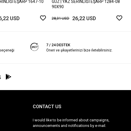
ERİNLİĞİ EŞARP 1647-10
GÜZ | YAZ SERİNLİĞİ EŞARP 1284-08
90X90
6,22 USD
26,22 USD
28,31 USD
7 / 24 DESTEK
 seçeneği
Öneri ve şikayetlerinizi bize iletebilirsiniz.
CONTACT US
I would like to be informed about campaigns,
announcements and notifications by e-mail.