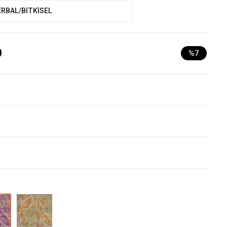
ERBAL/BİTKİSEL
D
%7