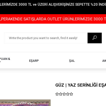
İMİZDE 3000 TL ve ÜZERİ ALIŞVERİŞİNİZE SEPETTE %20 İNDİR
NDE SATIŞLARDA OUTLET ÜRÜNLERİMİZDE 3000 TL ve ÜZERİ
PUAN &
EŞARP
ŞAL
A
Y
GÜZ | YAZ SERİNLİĞİ E