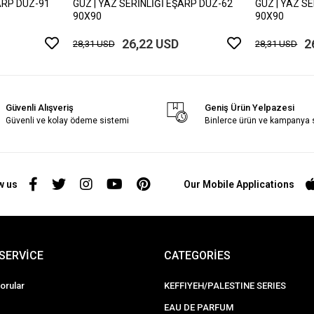
ARP DÜZ-91
GÜZ | YAZ SERİNLİĞİ EŞARP DÜZ-62
GÜZ | YAZ S
90X90
90X90
26,22 USD
2
28,31 USD
28,31 USD
Güvenli Alışveriş
Geniş Ürün Yelpazesi
Güvenli ve kolay ödeme sistemi
Binlerce ürün ve kampanya
w us
Our Mobile Applications
SERVİCE
CATEGORİES
orular
KEFFIYEH/PALESTINE SERIES
EAU DE PARFUM