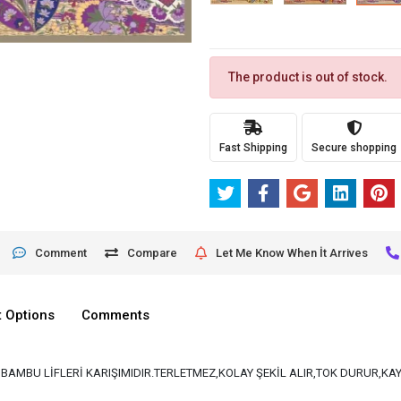
The product is out of stock.
Fast Shipping
Secure shopping
Comment
Compare
Let Me Know When İt Arrives
 Options
Comments
VE BAMBU LİFLERİ KARIŞIMIDIR.TERLETMEZ,KOLAY ŞEKİL ALIR,TOK DURUR,K