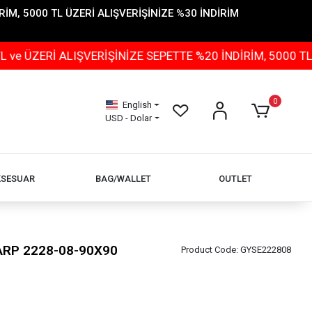
İM, 5000 TL ÜZERİ ALIŞVERİŞİNİZE %30 İNDİRİM
 ALIŞVERİŞİNİZE SEPETTE %20 İNDİRİM, 5000 TL ÜZERİ 
0
English
USD - Dolar
KSESUAR
BAG/WALLET
OUTLET
ŞARP 2228-08-90X90
Product Code:
GYSE222808