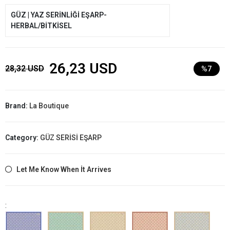
GÜZ | YAZ SERİNLİĞİ EŞARP-
HERBAL/BİTKİSEL
26,23 USD
28,32 USD
%7
Brand:
La Boutique
Category:
GÜZ SERİSİ EŞARP
Let Me Know When İt Arrives
: