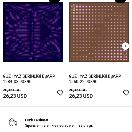
GÜZ | YAZ SERİNLİĞİ EŞARP
GÜZ | YAZ SERİNLİĞİ EŞARP
1284-08 90X90
1560-22 90X90
28,32 USD
28,32 USD
26,23 USD
26,23 USD
Hızlı Teslimat
Siparişleriniz en kısa sürede elinize ulaşır.