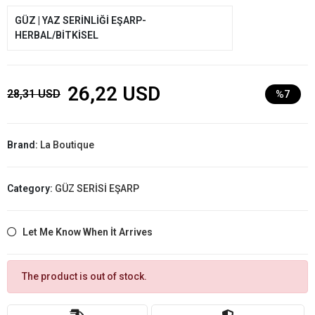
GÜZ | YAZ SERİNLİĞİ EŞARP-
HERBAL/BİTKİSEL
26,22 USD
28,31 USD
%7
Brand:
La Boutique
Category:
GÜZ SERİSİ EŞARP
Let Me Know When İt Arrives
The product is out of stock.