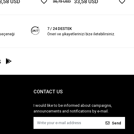
3,58 USD
33,58 USD
36,73 USD
7 / 24 DESTEK
 seçeneği
Öneri ve şikayetlerinizi bize iletebilirsiniz.
CONTACT US
I would like to be informed about campaigns,
announcements and notifications by e-mail.
Send