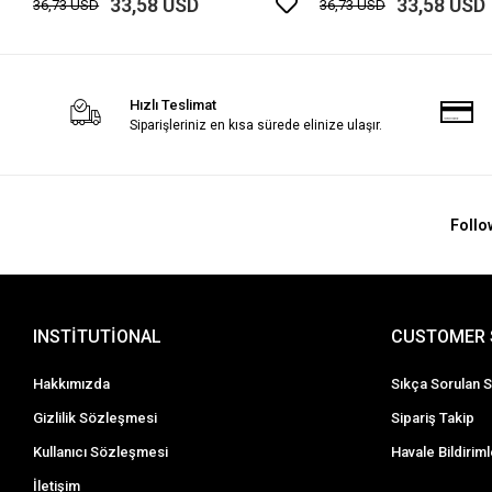
33,58 USD
33,58 USD
36,73 USD
36,73 USD
Hızlı Teslimat
Siparişleriniz en kısa sürede elinize ulaşır.
Follo
INSTİTUTİONAL
CUSTOMER 
Hakkımızda
Sıkça Sorulan S
Gizlilik Sözleşmesi
Sipariş Takip
Kullanıcı Sözleşmesi
Havale Bildiriml
İletişim