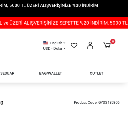
İM, 5000 TL ÜZERİ ALIŞVERİŞİNİZE %30 İNDİRİM
İ ALIŞVERİŞİNİZE SEPETTE %20 İNDİRİM, 5000 TL ÜZERİ
0
English
USD - Dolar
KSESUAR
BAG/WALLET
OUTLET
90
Product Code:
GYSS185306