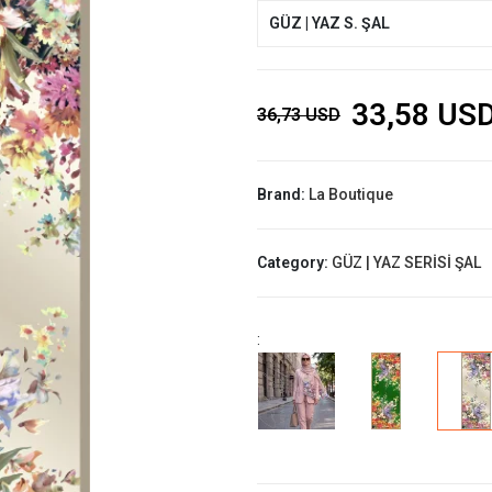
GÜZ | YAZ S. ŞAL
33,58 US
36,73 USD
Brand:
La Boutique
Category:
GÜZ | YAZ SERİSİ ŞAL
: