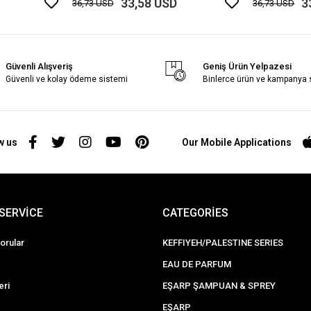
33,58 USD
3
36,73 USD
36,73 USD
Güvenli Alışveriş
Geniş Ürün Yelpazesi
Güvenli ve kolay ödeme sistemi
Binlerce ürün ve kampanya
w us
Our Mobile Applications
SERVİCE
CATEGORİES
orular
KEFFIYEH/PALESTINE SERIES
EAU DE PARFUM
eri
EŞARP ŞAMPUAN & SPREY
EŞARP