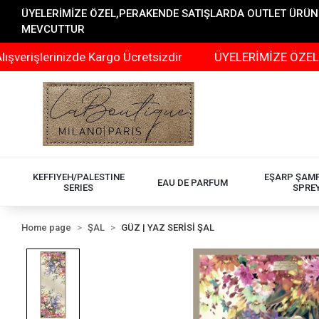
ÜYELERİMİZE ÖZEL,PERAKENDE SATIŞLARDA OUTLET ÜRÜNLER
MEVCUTTUR
lerinizde Kargo Ücretsizdir
ÜYELERİMİZE ÖZEL,PERAKE
KEFFIYEH/PALESTINE
EŞARP ŞAM
EAU DE PARFUM
SERIES
SPRE
Home page
ŞAL
GÜZ | YAZ SERİSİ ŞAL