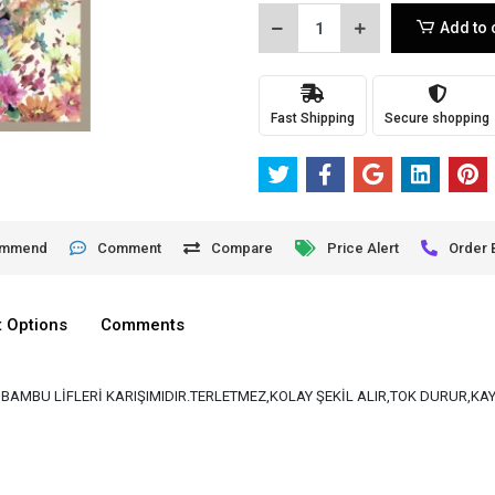
Add to 
Fast Shipping
Secure shopping
ommend
Comment
Compare
Price Alert
Order 
 Options
Comments
VE BAMBU LİFLERİ KARIŞIMIDIR.TERLETMEZ,KOLAY ŞEKİL ALIR,TOK DURUR,K