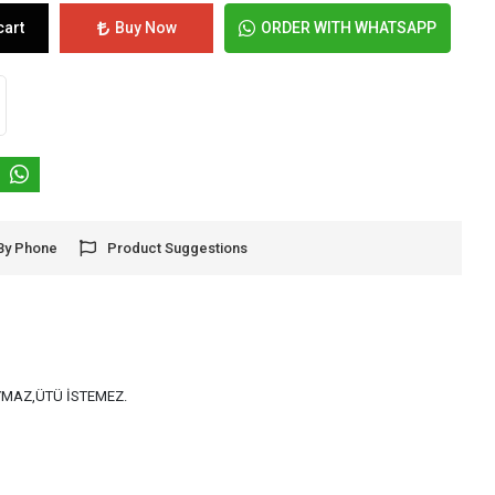
cart
Buy Now
ORDER WITH WHATSAPP
By Phone
Product Suggestions
AYMAZ,ÜTÜ İSTEMEZ.