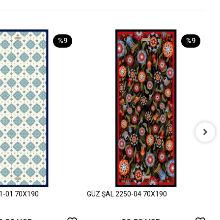
%9
%9
G
3
1-01 70X190
GÜZ ŞAL 2250-04 70X190