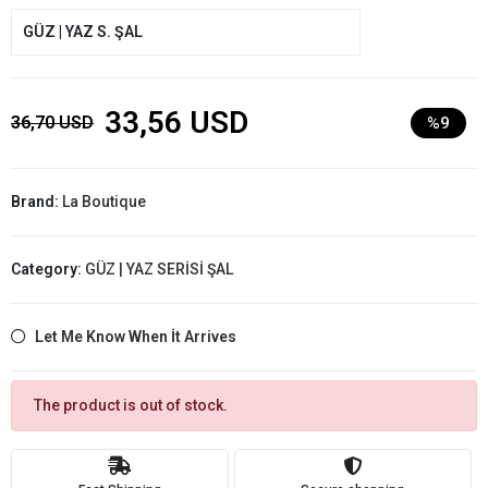
GÜZ | YAZ S. ŞAL
33,56 USD
36,70 USD
%9
Brand:
La Boutique
Category:
GÜZ | YAZ SERİSİ ŞAL
Let Me Know When İt Arrives
The product is out of stock.