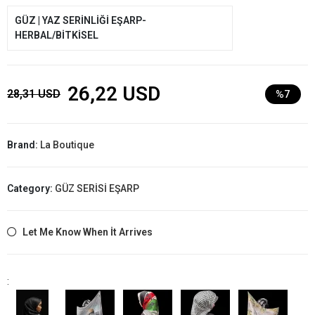
GÜZ | YAZ SERİNLİĞİ EŞARP-
HERBAL/BİTKİSEL
26,22 USD
28,31 USD
%7
Brand:
La Boutique
Category:
GÜZ SERİSİ EŞARP
Let Me Know When İt Arrives
: