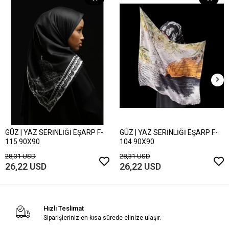
GÜZ | YAZ SERİNLİĞİ EŞARP F-
GÜZ | YAZ SERİNLİĞİ EŞARP F-
115 90X90
104 90X90
28,31 USD
28,31 USD
26,22 USD
26,22 USD
Hızlı Teslimat
Siparişleriniz en kısa sürede elinize ulaşır.