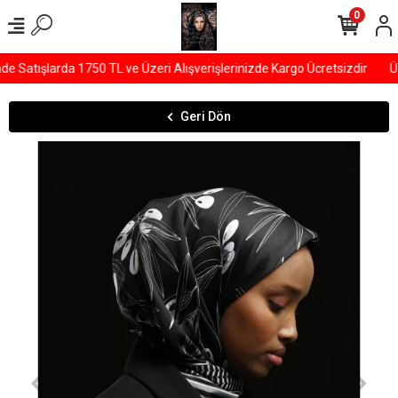
0
Satışlarda 1750 TL ve Üzeri Alışverişlerinizde Kargo Ücretsizdir
ÜY
Geri Dön