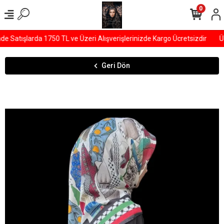
0
Satışlarda 1750 TL ve Üzeri Alışverişlerinizde Kargo Ücretsizdir
ÜY
Geri Dön