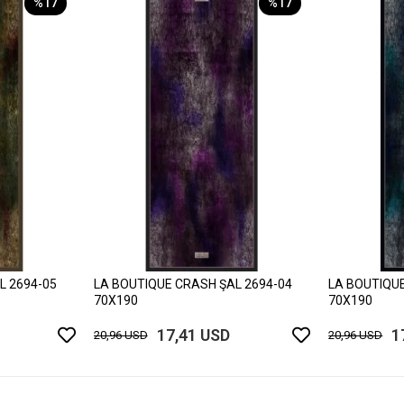
%17
%17
L 2694-05
LA BOUTIQUE CRASH ŞAL 2694-04
LA BOUTIQUE
70X190
70X190
17,41 USD
1
20,96 USD
20,96 USD