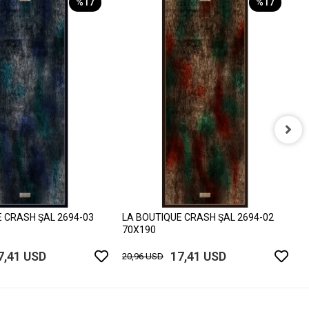
%17
%17
L
7
2
 CRASH ŞAL 2694-03
LA BOUTIQUE CRASH ŞAL 2694-02
70X190
7,41 USD
17,41 USD
20,96 USD