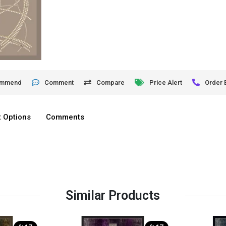
ommend
Comment
Compare
Price Alert
Order 
 Options
Comments
Similar Products