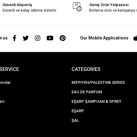
Güvenli Alışveriş
Geniş Ürün Yelpazesi
Güvenli ve kolay ödeme sistemi
Binlerce ürün ve kampanya
w us
Our Mobile Applications
SERVİCE
CATEGORİES
orular
KEFFIYEH/PALESTINE SERIES
EAU DE PARFUM
eri
EŞARP ŞAMPUAN & SPREY
EŞARP
ŞAL