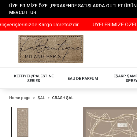
ÜYELERİMİZE ÖZEL,PERAKENDE SATIŞLARDA OUTLET ÜRÜNLER
MEVCUTTUR
lerinizde Kargo Ücretsizdir
ÜYELERİMİZE ÖZEL,PERAK
KEFFIYEH/PALESTINE
EŞARP ŞAM
EAU DE PARFUM
SERIES
SPRE
Home page
ŞAL
CRASH ŞAL