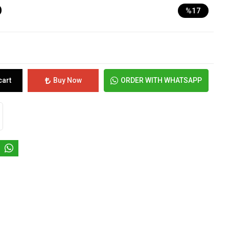
D
%17
cart
Buy Now
ORDER WITH WHATSAPP