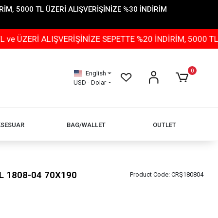
İM, 5000 TL ÜZERİ ALIŞVERİŞİNİZE %30 İNDİRİM
İ ALIŞVERİŞİNİZE SEPETTE %20 İNDİRİM, 5000 TL ÜZERİ
0
English
USD - Dolar
KSESUAR
BAG/WALLET
OUTLET
L 1808-04 70X190
Product Code:
CRŞ180804