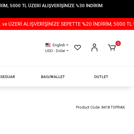
İM, 5000 TL ÜZERİ ALIŞVERİŞİNİZE %30 İNDİRİM
LIŞVERİŞİNİZE SEPETTE %20 İNDİRİM, 5000 TL ÜZERİ AL
0
English
USD - Dolar
KSESUAR
BAG/WALLET
OUTLET
Product Code:
8418 TOPRAK