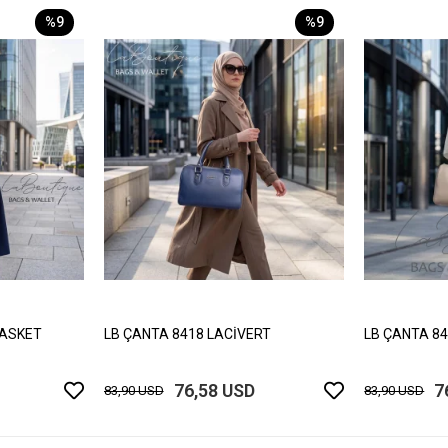
%9
%9
BASKET
LB ÇANTA 8418 LACİVERT
LB ÇANTA 84
76,58 USD
7
83,90 USD
83,90 USD