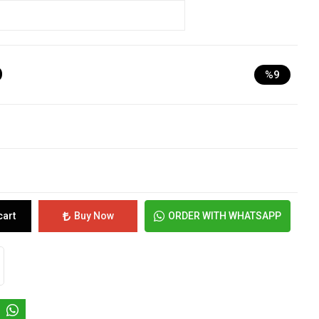
D
%9
cart
Buy Now
ORDER WITH WHATSAPP