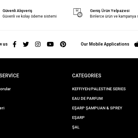
Güvenli Alışveriş
Geniş Ürün Yelpazesi
Güvenli ve kolay ödeme sistemi
Binlerce ürün ve kampanya
w us
Our Mobile Applications
SERVİCE
CATEGORİES
orular
KEFFIYEH/PALESTINE SERIES
EAU DE PARFUM
eri
EŞARP ŞAMPUAN & SPREY
EŞARP
ŞAL