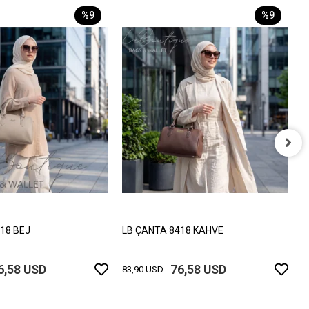
%9
%9
L
8
18 BEJ
LB ÇANTA 8418 KAHVE
6,58 USD
76,58 USD
83,90 USD