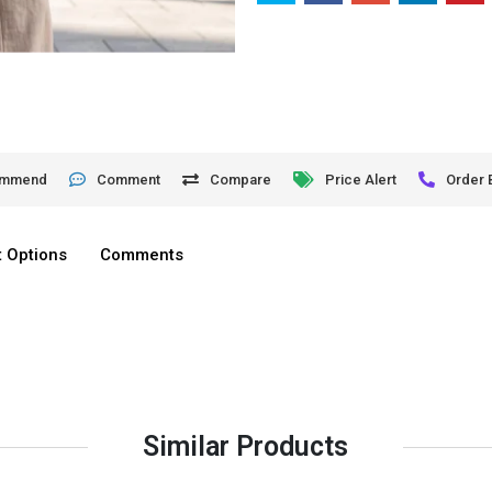
ommend
Comment
Compare
Price Alert
Order 
 Options
Comments
Similar Products