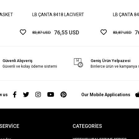
BASKET
LB ÇANTA 8418 LACİVERT
LB ÇANTA 8
76,55 USD
7
83,87 USD
83,87 USD
Güvenli Alışveriş
Geniş Ürün Yelpazesi
Güvenli ve kolay ödeme sistemi
Binlerce ürün ve kampanya
w us
Our Mobile Applications
SERVİCE
CATEGORİES