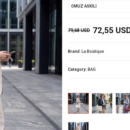
OMUZ ASKILI
72,55 US
79,68 USD
Brand:
La Boutique
Category:
BAG
: