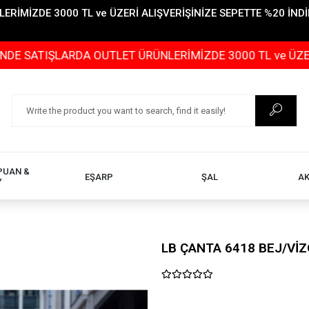
İMİZDE 3000 TL ve ÜZERİ ALIŞVERİŞİNİZE SEPETTE %20 İNDİR
ARDA OUTLET ÜRÜNLERİMİZDE 3000 TL ve ÜZERİ ALIŞVERİ
PUAN &
EŞARP
ŞAL
A
Y
LB ÇANTA 6418 BEJ/Vİ