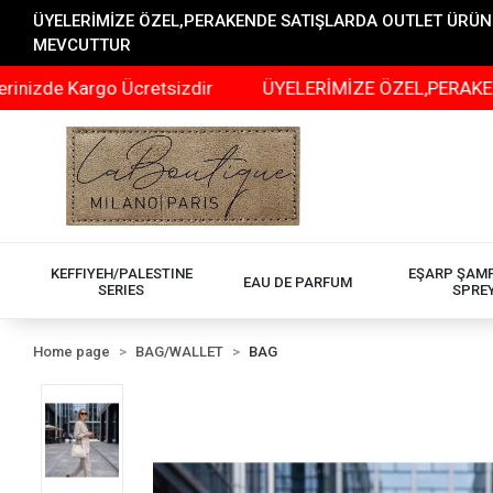
ÜYELERİMİZE ÖZEL,PERAKENDE SATIŞLARDA OUTLET ÜRÜNLER
MEVCUTTUR
rgo Ücretsizdir
ÜYELERİMİZE ÖZEL,PERAKENDE SATIŞL
KEFFIYEH/PALESTINE
EŞARP ŞAM
EAU DE PARFUM
SERIES
SPRE
Home page
BAG/WALLET
BAG