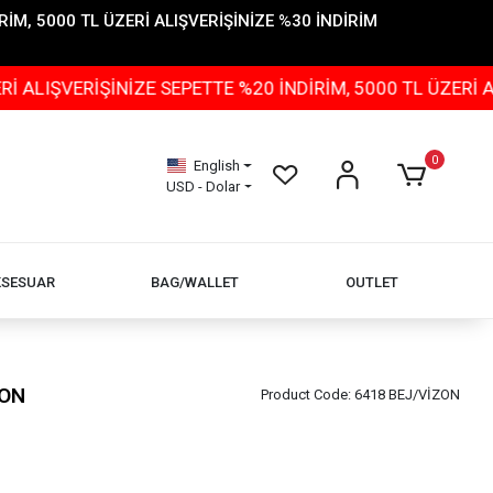
İM, 5000 TL ÜZERİ ALIŞVERİŞİNİZE %30 İNDİRİM
ŞİNİZE SEPETTE %20 İNDİRİM, 5000 TL ÜZERİ ALIŞVERİŞ
0
English
USD - Dolar
KSESUAR
BAG/WALLET
OUTLET
ZON
Product Code:
6418 BEJ/VİZON