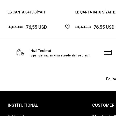
LB ÇANTA 8418 SİYAH
LB ÇANTA 8418 SİYAH 
76,55 USD
76,55 USD
83,87 USD
83,87 USD
Hızlı Teslimat
Siparişleriniz en kısa sürede elinize ulaşır.
Follo
INSTİTUTİONAL
CUSTOMER 