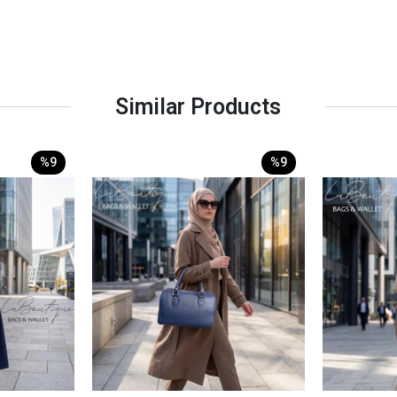
Similar Products
%9
%9