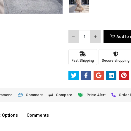
Add to 
Fast Shipping
Secure shopping
ommend
Comment
Compare
Price Alert
Order 
 Options
Comments