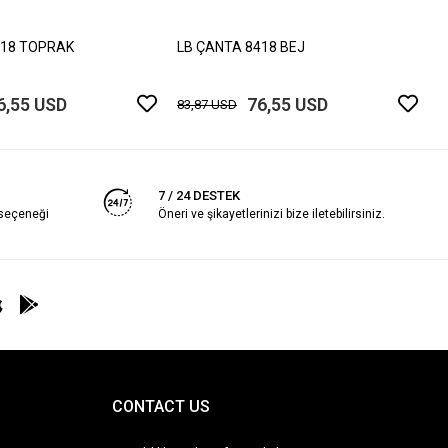
8
418 TOPRAK
LB ÇANTA 8418 BEJ
6,55 USD
76,55 USD
83,87 USD
7 / 24 DESTEK
 seçeneği
Öneri ve şikayetlerinizi bize iletebilirsiniz.
CONTACT US