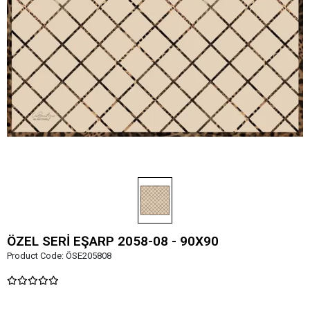
ÖZEL SERİ EŞARP 2058-08 - 90X90
Product Code:
ÖSE205808