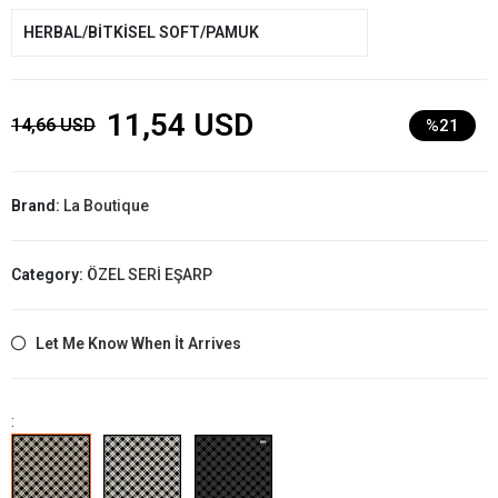
HERBAL/BİTKİSEL SOFT/PAMUK
11,54 USD
14,66 USD
%21
Brand:
La Boutique
Category:
ÖZEL SERİ EŞARP
Let Me Know When İt Arrives
: