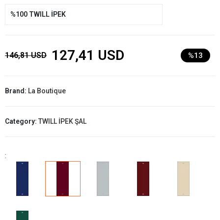
%100 TWILL İPEK
127,41 USD
146,81 USD
%13
Brand:
La Boutique
Category:
TWILL İPEK ŞAL
: