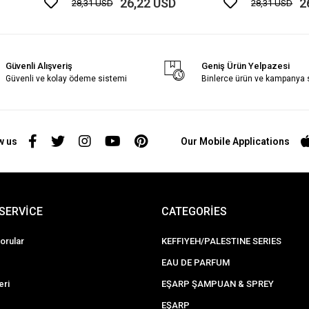
26,22 USD
2
28,31 USD
28,31 USD
Güvenli Alışveriş
Geniş Ürün Yelpazesi
Güvenli ve kolay ödeme sistemi
Binlerce ürün ve kampanya
w us
Our Mobile Applications
SERVİCE
CATEGORİES
orular
KEFFIYEH/PALESTINE SERIES
EAU DE PARFUM
eri
EŞARP ŞAMPUAN & SPREY
EŞARP