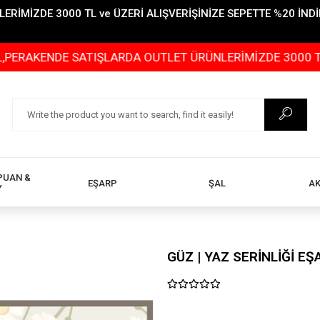
İMİZDE 3000 TL ve ÜZERİ ALIŞVERİŞİNİZE SEPETTE %20 İNDİR
KENDE SATIŞLARDA OUTLET ÜRÜNLERİMİZDE 3000 TL ve ÜZ
PUAN &
EŞARP
ŞAL
A
Y
GÜZ | YAZ SERİNLİĞİ E