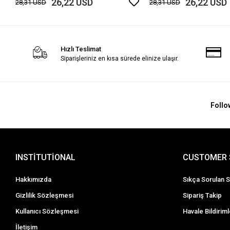
26,22 USD
26,22 USD
28,31 USD
28,31 USD
Hızlı Teslimat
Siparişleriniz en kısa sürede elinize ulaşır.
Follo
INSTİTUTİONAL
CUSTOMER 
Hakkımızda
Sıkça Sorulan S
Gizlilik Sözleşmesi
Sipariş Takip
Kullanıcı Sözleşmesi
Havale Bildiriml
İletişim