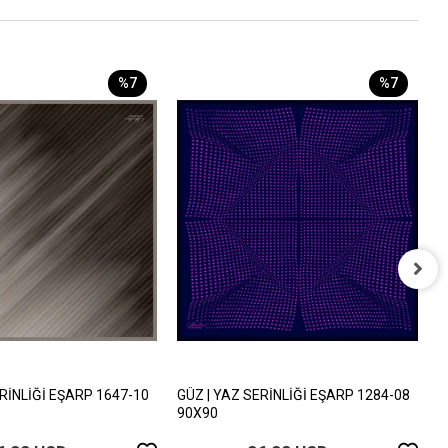
%7
%7
G
9
2
ERİNLİĞİ EŞARP 1647-10
GÜZ | YAZ SERİNLİĞİ EŞARP 1284-08
90X90