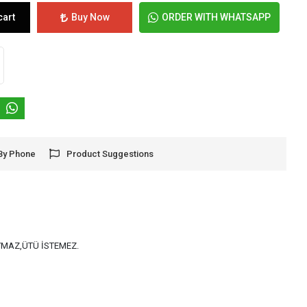
cart
Buy Now
ORDER WITH WHATSAPP
By Phone
Product Suggestions
AYMAZ,ÜTÜ İSTEMEZ.