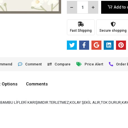
Add to 
Fast Shipping
Secure shopping
ommend
Comment
Compare
Price Alert
Order 
 Options
Comments
VE BAMBU LİFLERİ KARIŞIMIDIR.TERLETMEZ,KOLAY ŞEKİL ALIR,TOK DURUR,K