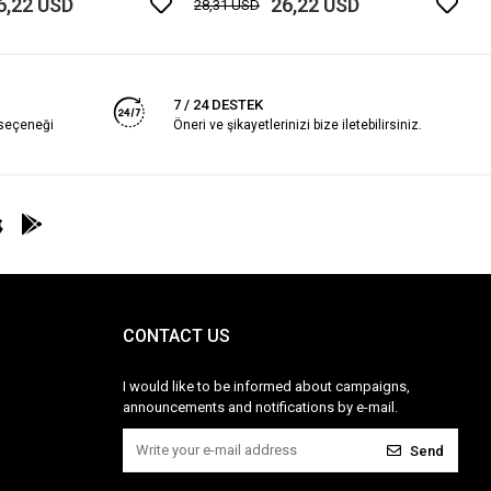
6,22 USD
26,22 USD
28,31 USD
7 / 24 DESTEK
 seçeneği
Öneri ve şikayetlerinizi bize iletebilirsiniz.
CONTACT US
I would like to be informed about campaigns,
announcements and notifications by e-mail.
Send