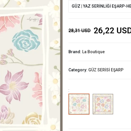
GÜZ | YAZ SERİNLİĞİ EŞARP-H
26,22 US
28,31 USD
Brand:
La Boutique
Category:
GÜZ SERİSİ EŞARP
: