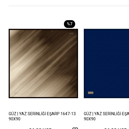
%7
GÜZ | YAZ SERİNLİĞİ EŞARP 1647-13
GÜZ | YAZ SERİNLİĞİ EŞ
90X90
90X90