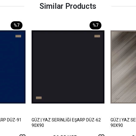
Similar Products
%7
%7
ARP DÜZ-91
GÜZ | YAZ SERİNLİĞİ EŞARP DÜZ-62
GÜZ | YAZ S
90X90
90X90