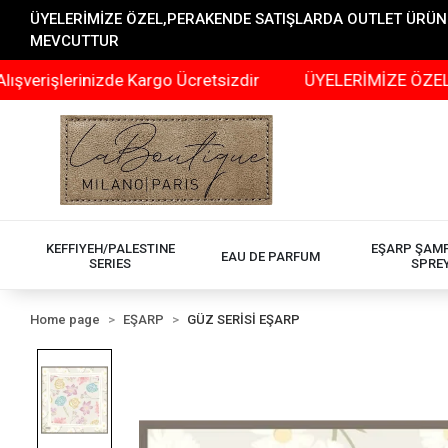
ÜYELERİMİZE ÖZEL,PERAKENDE SATIŞLARDA OUTLET ÜRÜNLER
MEVCUTTUR
işlerinizde Kargo Ücretsizdir
ÜYELERİMİZE ÖZEL,PERA
KEFFIYEH/PALESTINE
EŞARP ŞAM
EAU DE PARFUM
SERIES
SPRE
Home page
EŞARP
GÜZ SERİSİ EŞARP