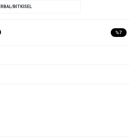
ERBAL/BİTKİSEL
D
%7