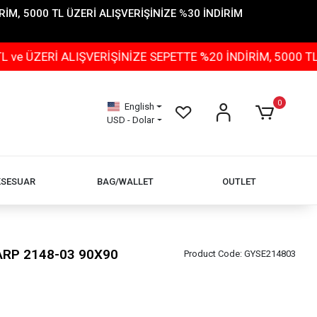
İM, 5000 TL ÜZERİ ALIŞVERİŞİNİZE %30 İNDİRİM
ERİ ALIŞVERİŞİNİZE SEPETTE %20 İNDİRİM, 5000 TL ÜZE
0
English
USD - Dolar
KSESUAR
BAG/WALLET
OUTLET
ŞARP 2148-03 90X90
Product Code:
GYSE214803