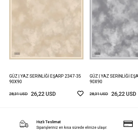
GÜZ | YAZ SERİNLİĞİ EŞARP 2347-35
GÜZ | YAZ SERİNLİĞİ EŞ
90X90
90X90
26,22 USD
26,22 USD
28,31 USD
28,31 USD
Hızlı Teslimat
Siparişleriniz en kısa sürede elinize ulaşır.