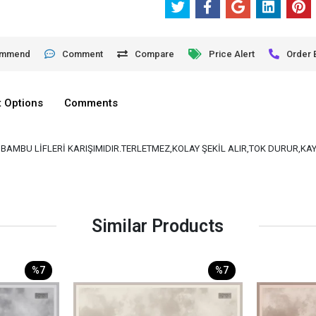
ommend
Comment
Compare
Price Alert
Order 
 Options
Comments
VE BAMBU LİFLERİ KARIŞIMIDIR.TERLETMEZ,KOLAY ŞEKİL ALIR,TOK DURUR,K
Similar Products
%7
%7