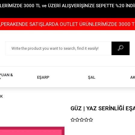
İMİZDE 3000 TL ve ÜZERİ ALIŞVERİŞİNİZE SEPETTE %20 İNDİR
DE SATIŞLARDA OUTLET ÜRÜNLERİMİZDE 3000 TL ve ÜZERİ
PUAN &
EŞARP
ŞAL
A
Y
NK
GÜZ | YAZ SERİNLİĞİ E