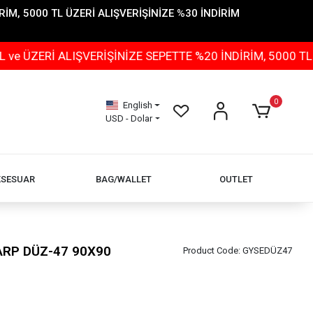
İM, 5000 TL ÜZERİ ALIŞVERİŞİNİZE %30 İNDİRİM
 ALIŞVERİŞİNİZE SEPETTE %20 İNDİRİM, 5000 TL ÜZERİ 
0
English
USD - Dolar
KSESUAR
BAG/WALLET
OUTLET
ŞARP DÜZ-47 90X90
Product Code:
GYSEDÜZ47