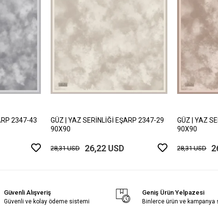
ARP 2347-43
GÜZ | YAZ SERİNLİĞİ EŞARP 2347-29
GÜZ | YAZ S
90X90
90X90
26,22 USD
2
28,31 USD
28,31 USD
Güvenli Alışveriş
Geniş Ürün Yelpazesi
Güvenli ve kolay ödeme sistemi
Binlerce ürün ve kampanya