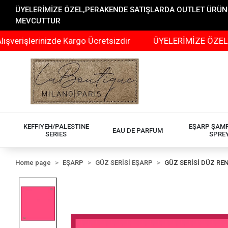
ÜYELERİMİZE ÖZEL,PERAKENDE SATIŞLARDA OUTLET ÜRÜNLER
MEVCUTTUR
erinizde Kargo Ücretsizdir
ÜYELERİMİZE ÖZEL,PERAKEN
KEFFIYEH/PALESTINE
EŞARP ŞAM
EAU DE PARFUM
SERIES
SPRE
Home page
EŞARP
GÜZ SERİSİ EŞARP
GÜZ SERİSİ DÜZ RE