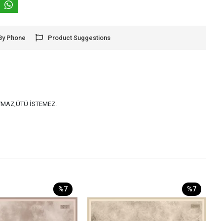
By Phone
Product Suggestions
AYMAZ,ÜTÜ İSTEMEZ.
%7
%7