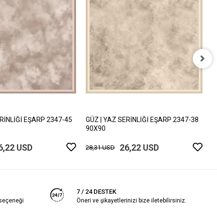
G
9
2
ERİNLİĞİ EŞARP 2347-45
GÜZ | YAZ SERİNLİĞİ EŞARP 2347-38
90X90
6,22 USD
26,22 USD
28,31 USD
7 / 24 DESTEK
 seçeneği
Öneri ve şikayetlerinizi bize iletebilirsiniz.