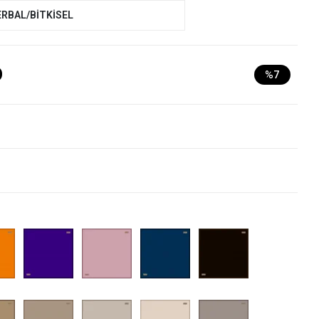
ERBAL/BİTKİSEL
D
%7