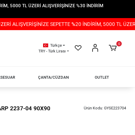
İM, 5000 TL ÜZERİ ALIŞVERİŞİNİZE %30 İNDİRİM
VERİŞİNİZE SEPETTE %20 İNDİRİM, 5000 TL ÜZERİ ALIŞV
0
Türkçe
TRY - Türk Lirası
KSESUAR
ÇANTA/CÜZDAN
OUTLET
ŞARP 2237-04 90X90
Ürün Kodu:
GYSE223704