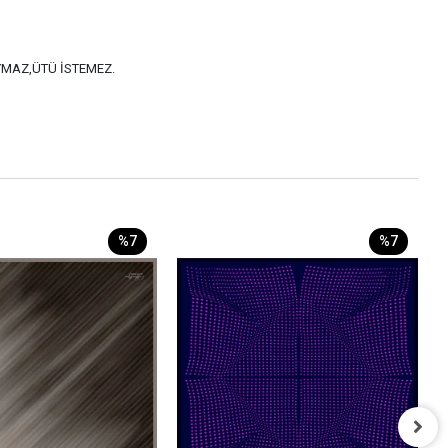
AYMAZ,ÜTÜ İSTEMEZ.
%7
%7