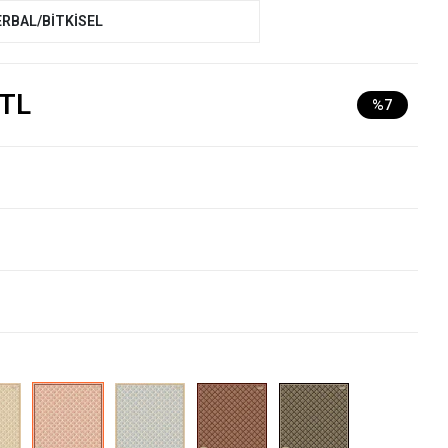
ERBAL/BİTKİSEL
 TL
%7