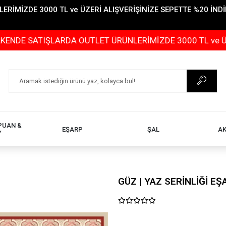
İMİZDE 3000 TL ve ÜZERİ ALIŞVERİŞİNİZE SEPETTE %20 İNDİR
TIŞLARDA OUTLET ÜRÜNLERİMİZDE 3000 TL ve ÜZERİ ALIŞ
PUAN &
EŞARP
ŞAL
A
Y
GÜZ | YAZ SERİNLİĞİ E