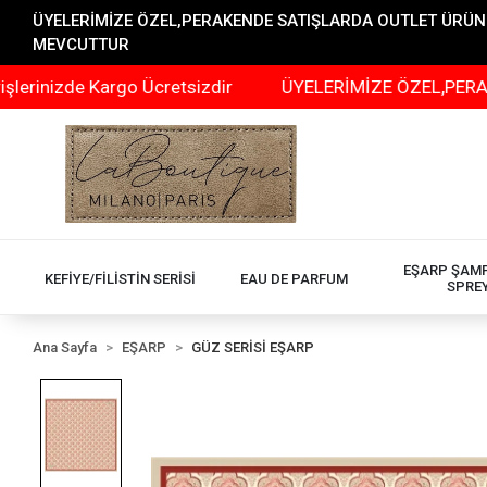
ÜYELERİMİZE ÖZEL,PERAKENDE SATIŞLARDA OUTLET ÜRÜNLER
MEVCUTTUR
de Kargo Ücretsizdir
ÜYELERİMİZE ÖZEL,PERAKENDE SA
EŞARP ŞAM
KEFİYE/FİLİSTİN SERİSİ
EAU DE PARFUM
SPRE
Ana Sayfa
EŞARP
GÜZ SERİSİ EŞARP