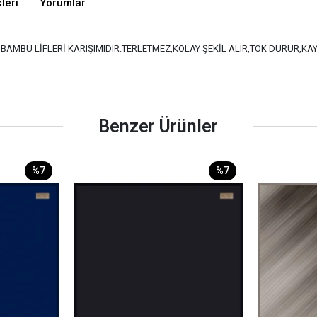
leri
Yorumlar
VE BAMBU LİFLERİ KARIŞIMIDIR.TERLETMEZ,KOLAY ŞEKİL ALIR,TOK DURUR,K
Benzer Ürünler
%7
%7