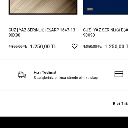
GÜZ | YAZ SERİNLİĞİ EŞARP 1647-13
GÜZ | YAZ SERİNLİĞİ EŞ
90X90
90X90
1.250,00 TL
1.250,00 
1.350,00 TL
1.350,00 TL
Hızlı Teslimat
Siparişleriniz en kısa sürede elinize ulaşır.
Bizi Tak