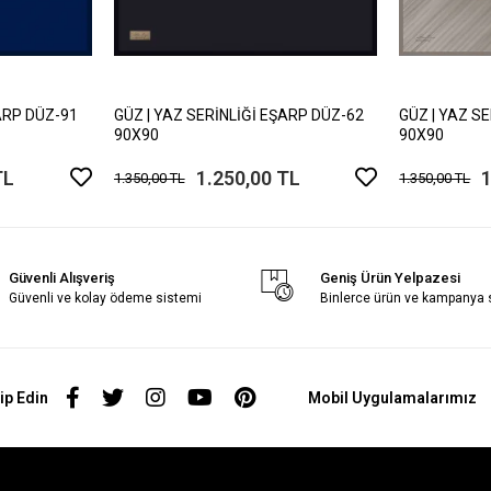
ARP DÜZ-91
GÜZ | YAZ SERİNLİĞİ EŞARP DÜZ-62
GÜZ | YAZ S
90X90
90X90
TL
1.250,00 TL
1
1.350,00 TL
1.350,00 TL
Güvenli Alışveriş
Geniş Ürün Yelpazesi
Güvenli ve kolay ödeme sistemi
Binlerce ürün ve kampanya
ip Edin
Mobil Uygulamalarımız