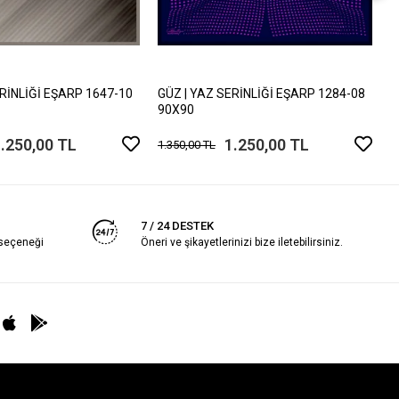
G
9
1
ERİNLİĞİ EŞARP 1647-10
GÜZ | YAZ SERİNLİĞİ EŞARP 1284-08
90X90
.250,00 TL
1.250,00 TL
1.350,00 TL
7 / 24 DESTEK
 seçeneği
Öneri ve şikayetlerinizi bize iletebilirsiniz.