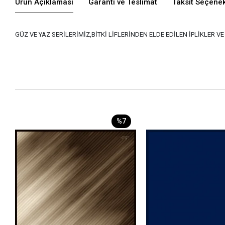
Ürün Açıklaması
Garanti ve Teslimat
Taksit Seçenek
GÜZ VE YAZ SERİLERİMİZ,BİTKİ LİFLERİNDEN ELDE EDİLEN İPLİKLER 
%7