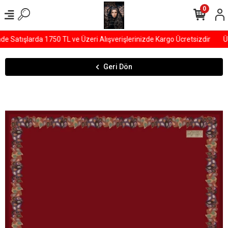
0
Satışlarda 1750 TL ve Üzeri Alışverişlerinizde Kargo Ücretsizdir
ÜY
Geri Dön