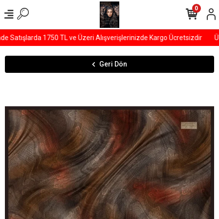
0
Satışlarda 1750 TL ve Üzeri Alışverişlerinizde Kargo Ücretsizdir
ÜY
Geri Dön