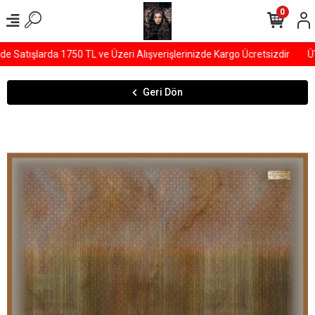
0
Satışlarda 1750 TL ve Üzeri Alışverişlerinizde Kargo Ücretsizdir
ÜYE
Geri Dön