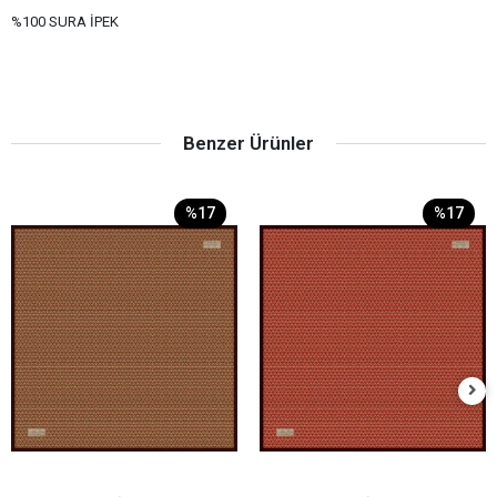
%100 SURA İPEK
Benzer Ürünler
%17
%17