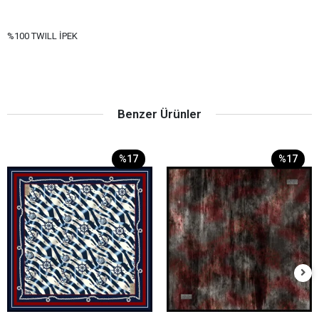
%100 TWILL İPEK
Benzer Ürünler
%17
%17