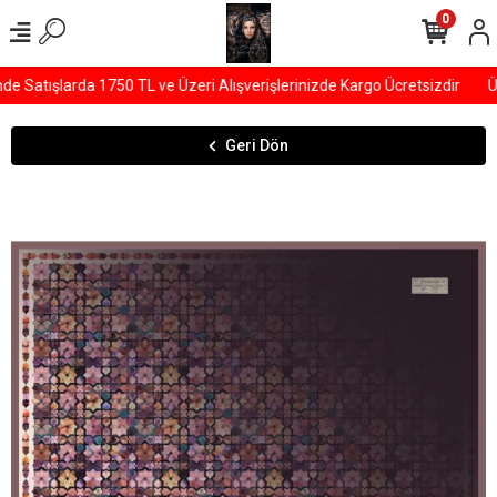
0
Satışlarda 1750 TL ve Üzeri Alışverişlerinizde Kargo Ücretsizdir
ÜY
Geri Dön