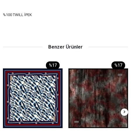
%100 TWILL İPEK
Benzer Ürünler
%17
%17