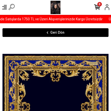
0
Satışlarda 1750 TL ve Üzeri Alışverişlerinizde Kargo Ücretsizdir
ÜY
Geri Dön