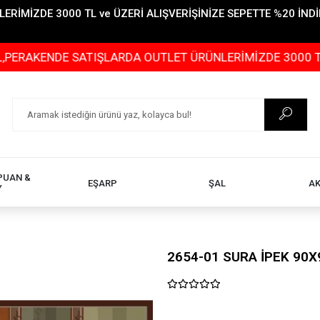
İMİZDE 3000 TL ve ÜZERİ ALIŞVERİŞİNİZE SEPETTE %20 İNDİR
NDE SATIŞLARDA OUTLET ÜRÜNLERİMİZDE 3000 TL ve ÜZER
PUAN &
EŞARP
ŞAL
A
Y
2654-01 SURA İPEK 90X