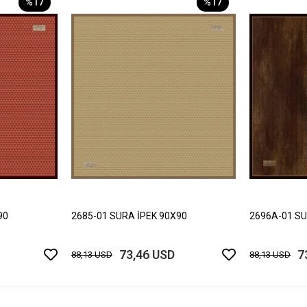
%17
%17
90
2685-01 SURA İPEK 90X90
2696A-01 SU
73,46 USD
7
88,13 USD
88,13 USD