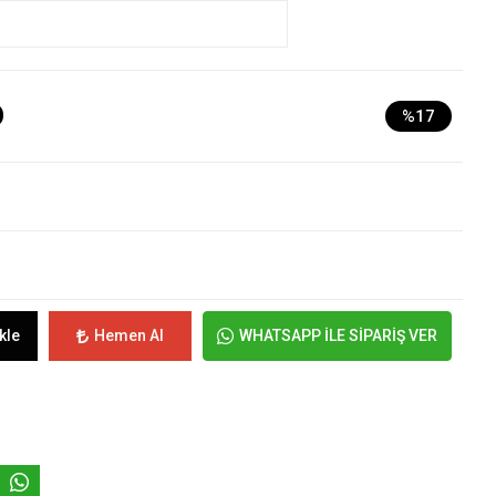
D
%17
kle
Hemen Al
WHATSAPP İLE SİPARİŞ VER