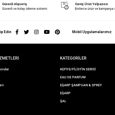
Güvenli Alışveriş
Geniş Ürün Yelpazesi
Güvenli ve kolay ödeme sistemi
Binlerce ürün ve kampanya
ip Edin
Mobil Uygulamalarımız
İZMETLERİ
KATEGORİLER
orular
KEFİYE/FİLİSTİN SERİSİ
EAU DE PARFUM
eri
EŞARP ŞAMPUAN & SPREY
EŞARP
ŞAL