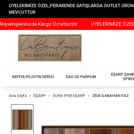
ÜYELERİMİZE ÖZEL,PERAKENDE SATIŞLARDA OUTLET ÜRÜNLER
MEVCUTTUR
lerinizde Kargo Ücretsizdir
ÜYELERİMİZE ÖZEL,PERAKE
EŞARP ŞAM
KEFİYE/FİLİSTİN SERİSİ
EAU DE PARFUM
SPRE
Ana Sayfa
EŞARP
SURA İPEK EŞARP
2026 İLKBAHAR/YAZ