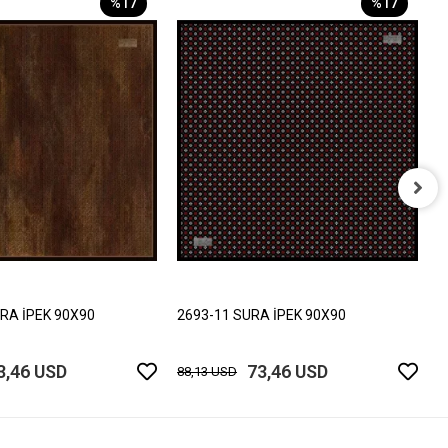
%17
%17
2
8
RA İPEK 90X90
2693-11 SURA İPEK 90X90
3,46 USD
73,46 USD
88,13 USD