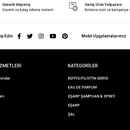
Güvenli Alışveriş
Geniş Ürün Yelpazesi
Güvenli ve kolay ödeme sistemi
Binlerce ürün ve kampanya
ip Edin
Mobil Uygulamalarımız
İZMETLERİ
KATEGORİLER
orular
KEFİYE/FİLİSTİN SERİSİ
EAU DE PARFUM
eri
EŞARP ŞAMPUAN & SPREY
EŞARP
ŞAL