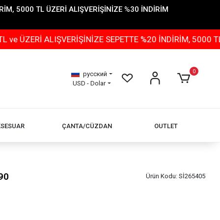
İM, 5000 TL ÜZERİ ALIŞVERİŞİNİZE %30 İNDİRİM
İ ALIŞVERİŞİNİZE SEPETTE %20 İNDİRİM, 5000 TL ÜZERİ
0
русский
USD - Dolar
KSESUAR
ÇANTA/CÜZDAN
OUTLET
90
Ürün Kodu:
Sİ265405