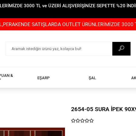
İMİZDE 3000 TL ve ÜZERİ ALIŞVERİŞİNİZE SEPETTE %20 İNDİR
NDE SATIŞLARDA OUTLET ÜRÜNLERİMİZDE 3000 TL ve ÜZER
PUAN &
EŞARP
ŞAL
A
Y
2654-05 SURA İPEK 90X