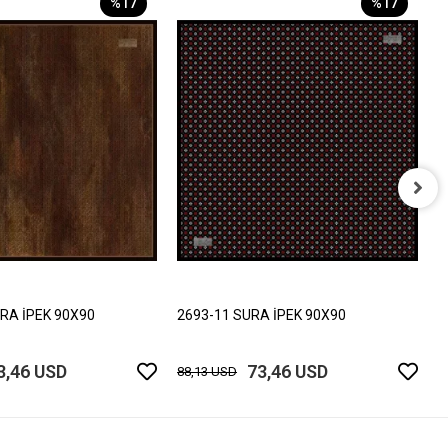
%17
%17
2
8
RA İPEK 90X90
2693-11 SURA İPEK 90X90
3,46 USD
73,46 USD
88,13 USD