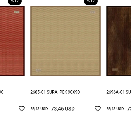
%17
%17
90
2685-01 SURA İPEK 90X90
2696A-01 SU
73,46 USD
7
88,13 USD
88,13 USD