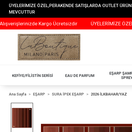
ÜYELERİMİZE ÖZEL,PERAKENDE SATIŞLARDA OUTLET ÜRÜNLER
MEVCUTTUR
lerinizde Kargo Ücretsizdir
ÜYELERİMİZE ÖZEL,PERAKE
EŞARP ŞAM
KEFİYE/FİLİSTİN SERİSİ
EAU DE PARFUM
SPRE
Ana Sayfa
EŞARP
SURA İPEK EŞARP
2026 İLKBAHAR/YAZ