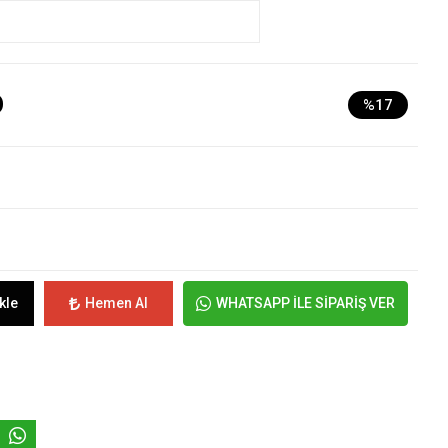
D
%17
kle
Hemen Al
WHATSAPP İLE SİPARİŞ VER