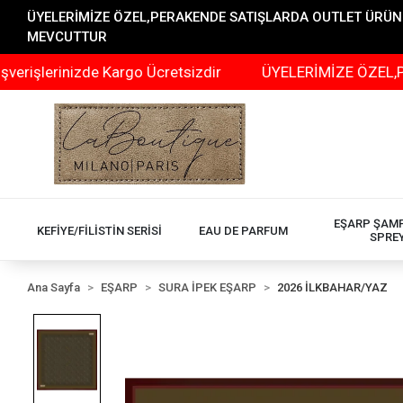
ÜYELERİMİZE ÖZEL,PERAKENDE SATIŞLARDA OUTLET ÜRÜNLER
MEVCUTTUR
inizde Kargo Ücretsizdir
ÜYELERİMİZE ÖZEL,PERAKEND
EŞARP ŞAM
KEFİYE/FİLİSTİN SERİSİ
EAU DE PARFUM
SPRE
Ana Sayfa
EŞARP
SURA İPEK EŞARP
2026 İLKBAHAR/YAZ