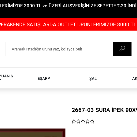
İMİZDE 3000 TL ve ÜZERİ ALIŞVERİŞİNİZE SEPETTE %20 İNDİR
E SATIŞLARDA OUTLET ÜRÜNLERİMİZDE 3000 TL ve ÜZERİ 
PUAN &
EŞARP
ŞAL
A
Y
2667-03 SURA İPEK 90X