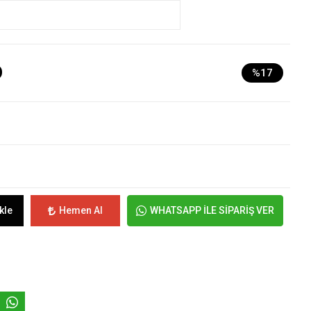
D
%17
kle
Hemen Al
WHATSAPP İLE SİPARİŞ VER