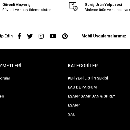
Güvenli Alışveriş
Geniş Ürün Yelpazesi
Güvenli ve kolay ödeme sistemi
Binlerce ürün ve kampanya
ip Edin
Mobil Uygulamalarımız
İZMETLERİ
KATEGORİLER
orular
KEFİYE/FİLİSTİN SERİSİ
EAU DE PARFUM
eri
EŞARP ŞAMPUAN & SPREY
EŞARP
ŞAL