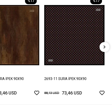
%17
%17
2
8
RA İPEK 90X90
2693-11 SURA İPEK 90X90
3,46 USD
73,46 USD
88,13 USD