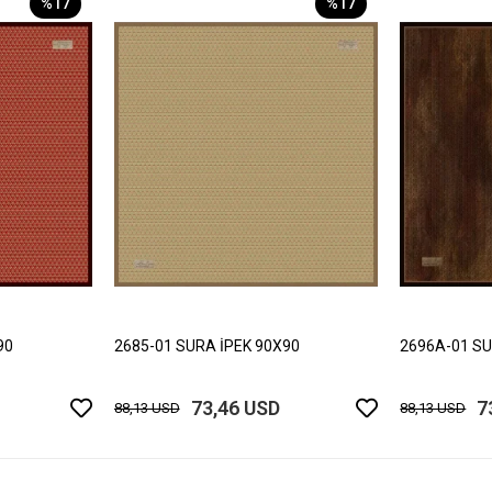
%17
%17
90
2685-01 SURA İPEK 90X90
2696A-01 SU
73,46 USD
7
88,13 USD
88,13 USD