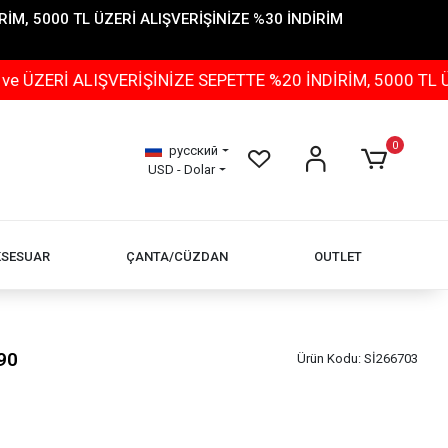
İM, 5000 TL ÜZERİ ALIŞVERİŞİNİZE %30 İNDİRİM
ALIŞVERİŞİNİZE SEPETTE %20 İNDİRİM, 5000 TL ÜZERİ A
0
русский
USD - Dolar
KSESUAR
ÇANTA/CÜZDAN
OUTLET
90
Ürün Kodu:
Sİ266703