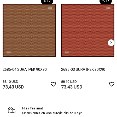
%17
%17
2685-04 SURA İPEK 90X90
2685-03 SURA İPEK 90X90
88,10 USD
88,10 USD
73,43 USD
73,43 USD
Hızlı Teslimat
Siparişleriniz en kısa sürede elinize ulaşır.