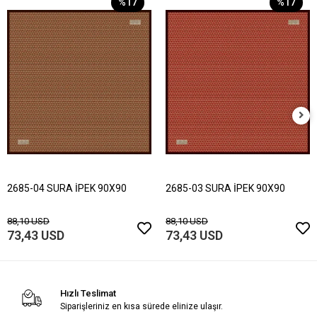
%17
%17
2685-04 SURA İPEK 90X90
2685-03 SURA İPEK 90X90
88,10 USD
88,10 USD
73,43 USD
73,43 USD
Hızlı Teslimat
Siparişleriniz en kısa sürede elinize ulaşır.