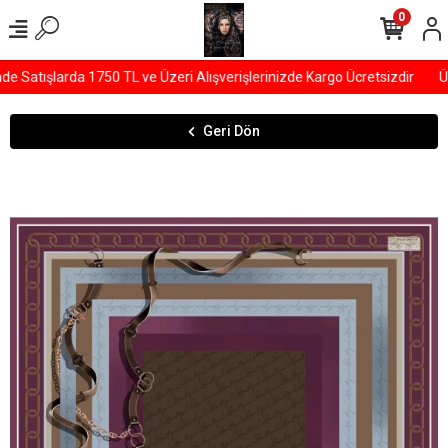
0
Satışlarda 1750 TL ve Üzeri Alışverişlerinizde Kargo Ücretsizdir
ÜYE
Geri Dön