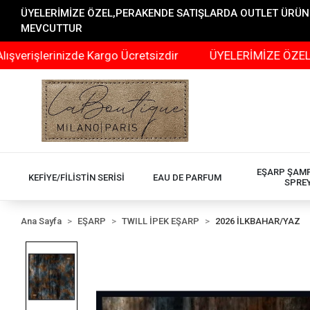
ÜYELERİMİZE ÖZEL,PERAKENDE SATIŞLARDA OUTLET ÜRÜNLER
MEVCUTTUR
nizde Kargo Ücretsizdir
ÜYELERİMİZE ÖZEL,PERAKENDE
EŞARP ŞAM
KEFİYE/FİLİSTİN SERİSİ
EAU DE PARFUM
SPRE
Ana Sayfa
EŞARP
TWILL İPEK EŞARP
2026 İLKBAHAR/YAZ