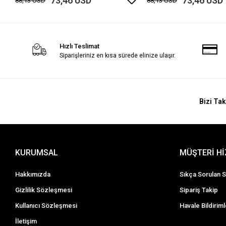
73,46 USD
73,46 USD
88,13 USD
88,13 USD
Hızlı Teslimat
Siparişleriniz en kısa sürede elinize ulaşır.
Bizi Tak
KURUMSAL
MÜŞTERİ H
Hakkımızda
Sıkça Sorulan S
Gizlilik Sözleşmesi
Sipariş Takip
Kullanıcı Sözleşmesi
Havale Bildiriml
İletişim