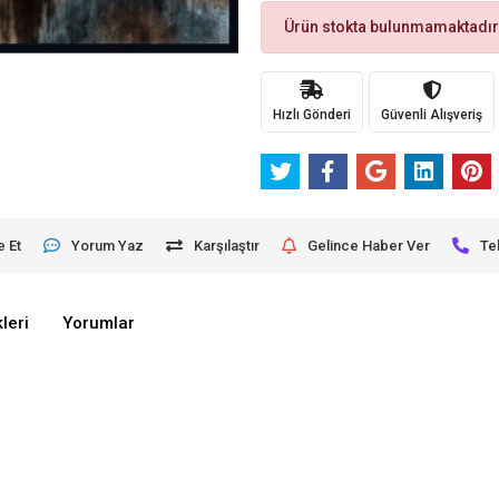
Ürün stokta bulunmamaktadır
Hızlı Gönderi
Güvenli Alışveriş
e Et
Yorum Yaz
Karşılaştır
Gelince Haber Ver
Te
leri
Yorumlar