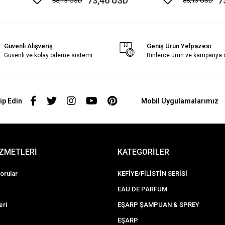
73,46 USD
7
88,13 USD
88,13 USD
Güvenli Alışveriş
Geniş Ürün Yelpazesi
Güvenli ve kolay ödeme sistemi
Binlerce ürün ve kampanya
ip Edin
Mobil Uygulamalarımız
İZMETLERİ
KATEGORİLER
orular
KEFİYE/FİLİSTİN SERİSİ
EAU DE PARFUM
eri
EŞARP ŞAMPUAN & SPREY
EŞARP