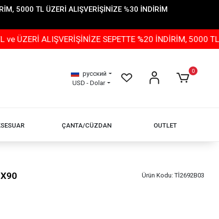
İM, 5000 TL ÜZERİ ALIŞVERİŞİNİZE %30 İNDİRİM
LIŞVERİŞİNİZE SEPETTE %20 İNDİRİM, 5000 TL ÜZERİ AL
0
русский
USD - Dolar
KSESUAR
ÇANTA/CÜZDAN
OUTLET
0X90
Ürün Kodu:
Tİ2692B03