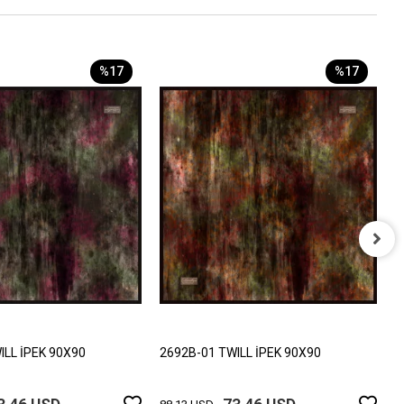
%17
%17
2
8
ILL İPEK 90X90
2692B-01 TWILL İPEK 90X90