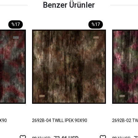
Benzer Ürünler
%17
%17
0X90
2692B-04 TWILL İPEK 90X90
2692B-02 TW