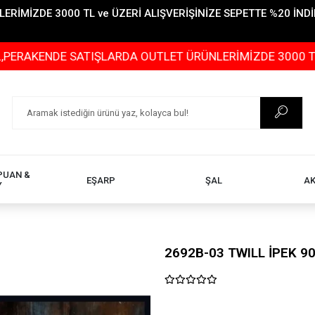
İMİZDE 3000 TL ve ÜZERİ ALIŞVERİŞİNİZE SEPETTE %20 İNDİR
 SATIŞLARDA OUTLET ÜRÜNLERİMİZDE 3000 TL ve ÜZERİ A
PUAN &
EŞARP
ŞAL
A
Y
2692B-03 TWILL İPEK 9