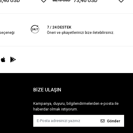
3,46 USD
73,46 USD
88,13 USD
7 / 24 DESTEK
 seçeneği
Öneri ve şikayetlerinizi bize iletebilirsiniz.
BİZE ULAŞIN
Kampanya, duyuru, bilgilendirmelerden e-posta ile
haberdar olmak istiyorum.
Gönder