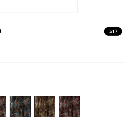
D
%17