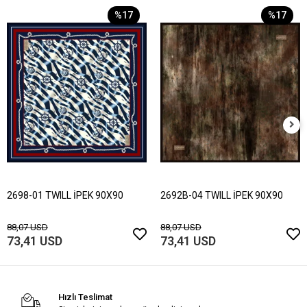
%17
%17
2698-01 TWILL İPEK 90X90
2692B-04 TWILL İPEK 90X90
88,07 USD
88,07 USD
73,41 USD
73,41 USD
Hızlı Teslimat