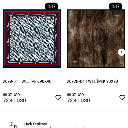
%17
%17
2698-01 TWILL İPEK 90X90
2692B-04 TWILL İPEK 90X90
88,07 USD
88,07 USD
73,41 USD
73,41 USD
Hızlı Teslimat