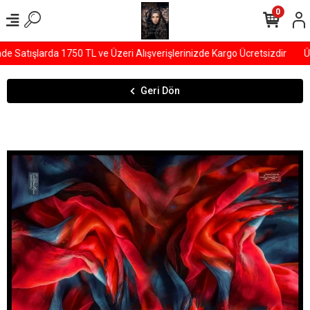
0
Satışlarda 1750 TL ve Üzeri Alışverişlerinizde Kargo Ücretsizdir
ÜYE
Geri Dön