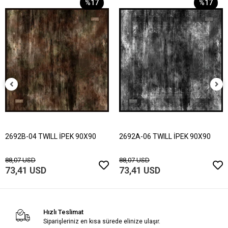
%17
%17
2692B-04 TWILL İPEK 90X90
2692A-06 TWILL İPEK 90X90
88,07 USD
88,07 USD
73,41 USD
73,41 USD
Hızlı Teslimat
Siparişleriniz en kısa sürede elinize ulaşır.