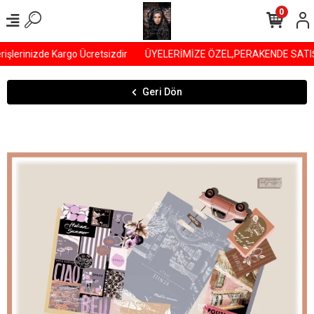
0
şlerinizde Kargo Ücretsizdir
ÜYELERİMİZE ÖZEL,PERAKENDE SATIŞLA
Geri Dön